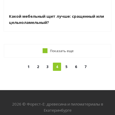
Какой мебельный щит лучше: сращенный или
цельноламельный?
Показать еще
1
2
3
4
5
6
7
2026 © Форест-Е: древесина и пиломатериалы в
Екатеринбурге