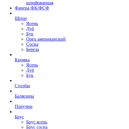
шлифованная
Фанера ФК/ФСФ
Шпон
Ясень
Дуб
Бук
Орех американский
Сосна
Береза
Кромка
Ясень
Дуб
Бук
Столбы
Балясины
Поручни
Брус
Брус ясень
Брус сосна