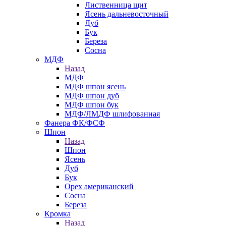
Лиственница щит
Ясень дальневосточный
Дуб
Бук
Береза
Сосна
МДФ
Назад
МДФ
МДФ шпон ясень
МДФ шпон дуб
МДФ шпон бук
МДФ/ЛМДФ шлифованная
Фанера ФК/ФСФ
Шпон
Назад
Шпон
Ясень
Дуб
Бук
Орех американский
Сосна
Береза
Кромка
Назад