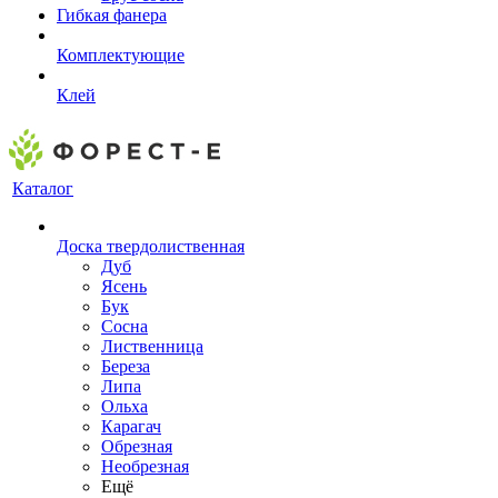
Гибкая фанера
Комплектующие
Клей
Каталог
Доска твердолиственная
Дуб
Ясень
Бук
Сосна
Лиственница
Береза
Липа
Ольха
Карагач
Обрезная
Необрезная
Ещё