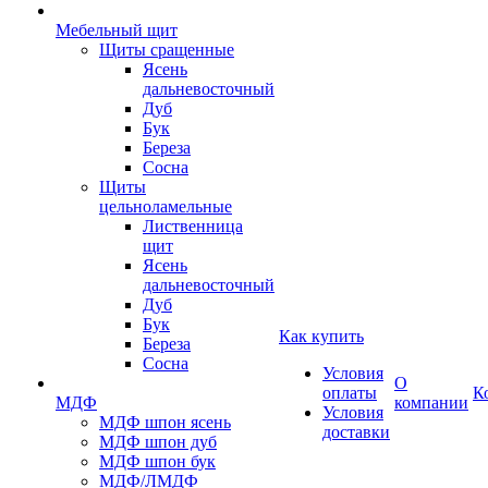
Мебельный щит
Щиты сращенные
Ясень
дальневосточный
Дуб
Бук
Береза
Сосна
Щиты
цельноламельные
Лиственница
щит
Ясень
дальневосточный
Дуб
Бук
Как купить
Береза
Сосна
Условия
О
оплаты
К
МДФ
компании
Условия
МДФ шпон ясень
доставки
МДФ шпон дуб
МДФ шпон бук
МДФ/ЛМДФ