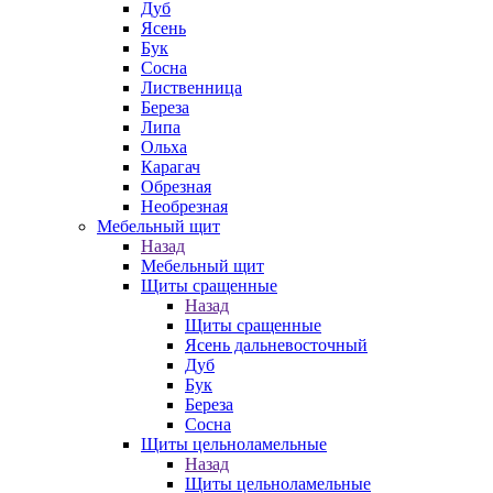
Дуб
Ясень
Бук
Сосна
Лиственница
Береза
Липа
Ольха
Карагач
Обрезная
Необрезная
Мебельный щит
Назад
Мебельный щит
Щиты сращенные
Назад
Щиты сращенные
Ясень дальневосточный
Дуб
Бук
Береза
Сосна
Щиты цельноламельные
Назад
Щиты цельноламельные