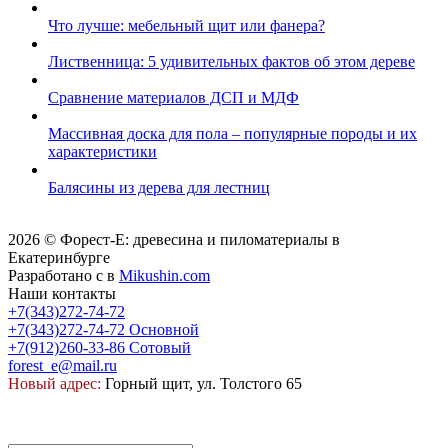
Что лучше: мебельный щит или фанера?
Лиственница: 5 удивительных фактов об этом дереве
Сравнение материалов ДСП и МДФ
Массивная доска для пола – популярные породы и их
характеристики
Балясины из дерева для лестниц
2026 © Форест-Е: древесина и пиломатериалы в
Екатеринбурге
Разработано с
в
Mikushin.com
Наши контакты
+7(343)272-74-72
+7(343)272-74-72
Основной
+7(912)260-33-86
Сотовый
forest_e@mail.ru
Новый адрес:
Горный щит, ул. Толстого 65