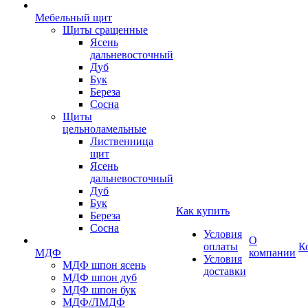
Мебельный щит
Щиты сращенные
Ясень
дальневосточный
Дуб
Бук
Береза
Сосна
Щиты
цельноламельные
Лиственница
щит
Ясень
дальневосточный
Дуб
Бук
Как купить
Береза
Сосна
Условия
О
оплаты
К
МДФ
компании
Условия
МДФ шпон ясень
доставки
МДФ шпон дуб
МДФ шпон бук
МДФ/ЛМДФ