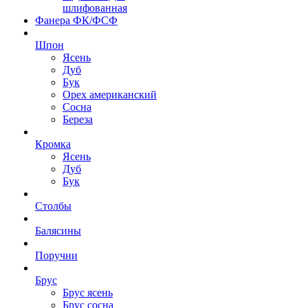
шлифованная
Фанера ФК/ФСФ
Шпон
Ясень
Дуб
Бук
Орех американский
Сосна
Береза
Кромка
Ясень
Дуб
Бук
Столбы
Балясины
Поручни
Брус
Брус ясень
Брус сосна