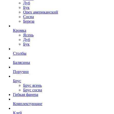
Дуб
Бук
Орех американский
Сосна
Береза
Кромка
Ясень
Дуб
Бук
Столбы
Балясины
Поручни
Брус
Брус ясень
Брус сосна
Гибкая фанера
Комплектующие
Клей