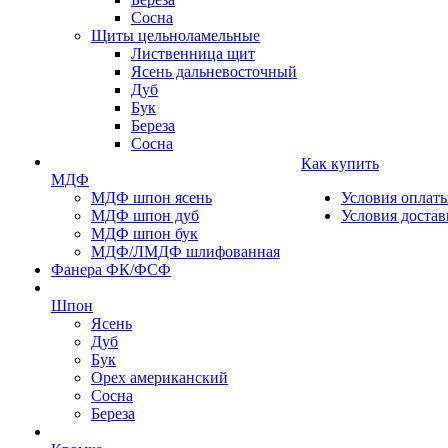
Сосна
Щиты цельноламельные
Лиственница щит
Ясень дальневосточный
Дуб
Бук
Береза
Сосна
Как купить
МДФ
МДФ шпон ясень
Условия оплат
МДФ шпон дуб
Условия достав
МДФ шпон бук
МДФ/ЛМДФ шлифованная
Фанера ФК/ФСФ
Шпон
Ясень
Дуб
Бук
Орех американский
Сосна
Береза