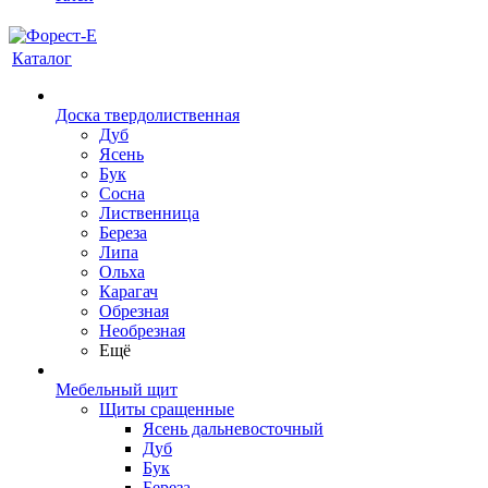
Каталог
Доска твердолиственная
Дуб
Ясень
Бук
Сосна
Лиственница
Береза
Липа
Ольха
Карагач
Обрезная
Необрезная
Ещё
Мебельный щит
Щиты сращенные
Ясень дальневосточный
Дуб
Бук
Береза