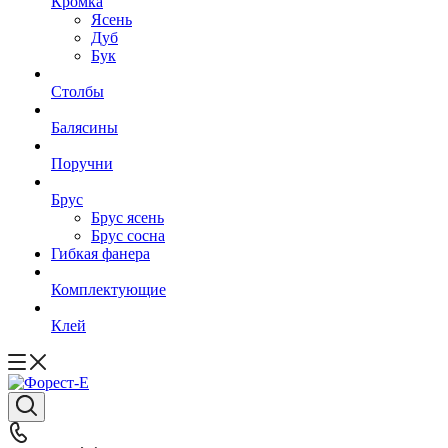
Кромка
Ясень
Дуб
Бук
Столбы
Балясины
Поручни
Брус
Брус ясень
Брус сосна
Гибкая фанера
Комплектующие
Клей