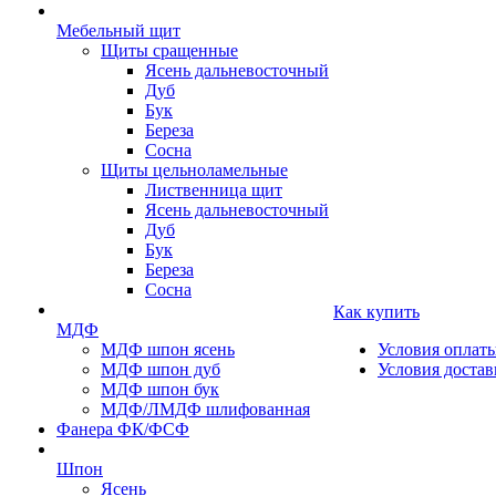
Мебельный щит
Щиты сращенные
Ясень дальневосточный
Дуб
Бук
Береза
Сосна
Щиты цельноламельные
Лиственница щит
Ясень дальневосточный
Дуб
Бук
Береза
Сосна
Как купить
МДФ
МДФ шпон ясень
Условия оплат
МДФ шпон дуб
Условия достав
МДФ шпон бук
МДФ/ЛМДФ шлифованная
Фанера ФК/ФСФ
Шпон
Ясень