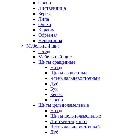
Сосна
Лиственница
Береза
Липа
Ольха
Карагач
Обрезная
Необрезная
Мебельный щит
Назад
Мебельный щит
Щиты сращенные
Назад
Щиты сращенные
Ясень дальневосточный
Дуб
Бук
Береза
Сосна
Щиты цельноламельные
Назад
Щиты цельноламельные
Лиственница щит
Ясень дальневосточный
Дуб