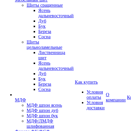
Щиты сращенные
Ясень
дальневосточный
Дуб
Бук
Береза
Сосна
Щиты
цельноламельные
Лиственница
щит
Ясень
дальневосточный
Дуб
Бук
Как купить
Береза
Сосна
Условия
О
оплаты
К
МДФ
компании
Условия
МДФ шпон ясень
доставки
МДФ шпон дуб
МДФ шпон бук
МДФ/ЛМДФ
шлифованная