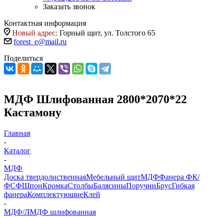
Заказать звонок
Контактная информация
Новый адрес:
Горный щит, ул. Толстого 65
forest_e@mail.ru
Поделиться
МДФ Шлифованная 2800*2070*22
Кастамону
Главная
-
Каталог
-
МДФ
Доска твердолиственная
Мебельный щит
МДФ
Фанера ФК/
ФСФ
Шпон
Кромка
Столбы
Балясины
Поручни
Брус
Гибкая
фанера
Комплектующие
Клей
-
МДФ/ЛМДФ шлифованная