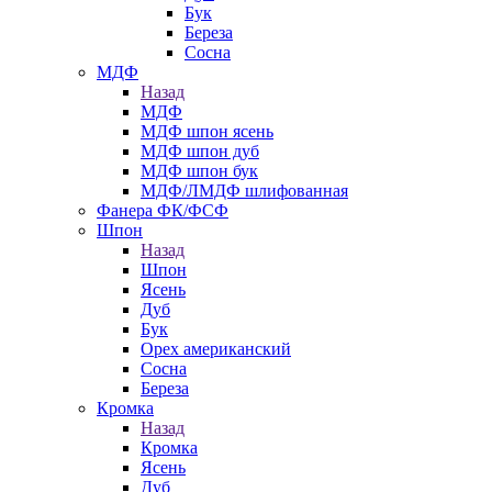
Бук
Береза
Сосна
МДФ
Назад
МДФ
МДФ шпон ясень
МДФ шпон дуб
МДФ шпон бук
МДФ/ЛМДФ шлифованная
Фанера ФК/ФСФ
Шпон
Назад
Шпон
Ясень
Дуб
Бук
Орех американский
Сосна
Береза
Кромка
Назад
Кромка
Ясень
Дуб