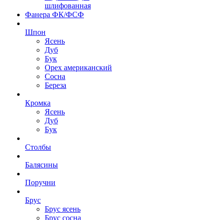
шлифованная
Фанера ФК/ФСФ
Шпон
Ясень
Дуб
Бук
Орех американский
Сосна
Береза
Кромка
Ясень
Дуб
Бук
Столбы
Балясины
Поручни
Брус
Брус ясень
Брус сосна