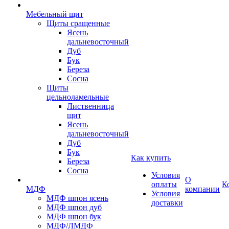
Мебельный щит
Щиты сращенные
Ясень
дальневосточный
Дуб
Бук
Береза
Сосна
Щиты
цельноламельные
Лиственница
щит
Ясень
дальневосточный
Дуб
Бук
Как купить
Береза
Сосна
Условия
О
оплаты
К
МДФ
компании
Условия
МДФ шпон ясень
доставки
МДФ шпон дуб
МДФ шпон бук
МДФ/ЛМДФ