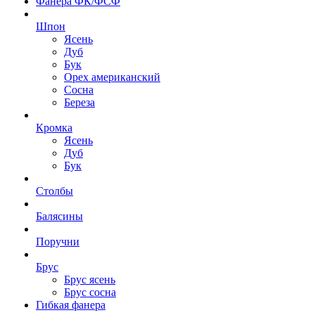
Фанера ФК/ФСФ
Шпон
Ясень
Дуб
Бук
Орех американский
Сосна
Береза
Кромка
Ясень
Дуб
Бук
Столбы
Балясины
Поручни
Брус
Брус ясень
Брус сосна
Гибкая фанера