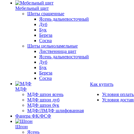
Мебельный щит
Щиты сращенные
Ясень дальневосточный
Дуб
Бук
Береза
Сосна
Щиты цельноламельные
Лиственница щит
Ясень дальневосточный
Дуб
Бук
Береза
Сосна
Как купить
МДФ
МДФ шпон ясень
Условия оплат
МДФ шпон дуб
Условия достав
МДФ шпон бук
МДФ/ЛМДФ шлифованная
Фанера ФК/ФСФ
Шпон
Ясень