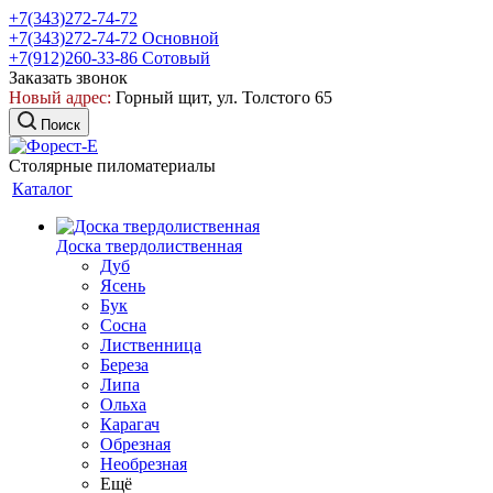
+7(343)272-74-72
+7(343)272-74-72
Основной
+7(912)260-33-86
Сотовый
Заказать звонок
Новый адрес:
Горный щит, ул. Толстого 65
Поиск
Столярные пиломатериалы
Каталог
Доска твердолиственная
Дуб
Ясень
Бук
Сосна
Лиственница
Береза
Липа
Ольха
Карагач
Обрезная
Необрезная
Ещё