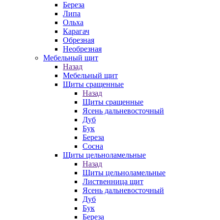
Береза
Липа
Ольха
Карагач
Обрезная
Необрезная
Мебельный щит
Назад
Мебельный щит
Щиты сращенные
Назад
Щиты сращенные
Ясень дальневосточный
Дуб
Бук
Береза
Сосна
Щиты цельноламельные
Назад
Щиты цельноламельные
Лиственница щит
Ясень дальневосточный
Дуб
Бук
Береза