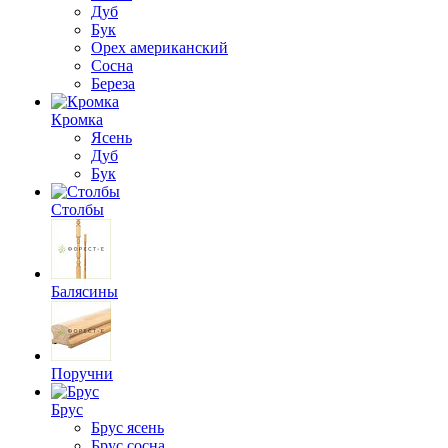
Дуб
Бук
Орех американский
Сосна
Береза
Кромка
Ясень
Дуб
Бук
Столбы
Балясины
Поручни
Брус
Брус ясень
Брус сосна