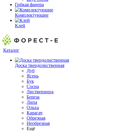
Гибкая фанера
Комплектующие
Клей
Каталог
Доска твердолиственная
Дуб
Ясень
Бук
Сосна
Лиственница
Береза
Липа
Ольха
Карагач
Обрезная
Необрезная
Ещё