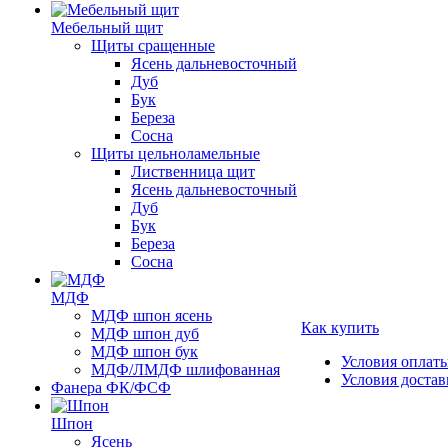
Мебельный щит
Щиты сращенные
Ясень дальневосточный
Дуб
Бук
Береза
Сосна
Щиты цельноламельные
Лиственница щит
Ясень дальневосточный
Дуб
Бук
Береза
Сосна
МДФ
МДФ шпон ясень
Как купить
МДФ шпон дуб
МДФ шпон бук
Условия оплат
МДФ/ЛМДФ шлифованная
Условия достав
Фанера ФК/ФСФ
Шпон
Ясень