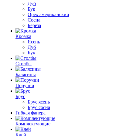
Дуб
Бук
Орех американский
Сосна
Береза
Кромка
Ясень
Дуб
Бук
Столбы
Балясины
Поручни
Брус
Брус ясень
Брус сосна
Гибкая фанера
Комплектующие
Клей