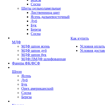
Сосна
Щиты цельноламельные
Лиственница щит
Ясень дальневосточный
Дуб
Бук
Береза
Сосна
Как купить
МДФ
МДФ шпон ясень
Условия оплат
МДФ шпон дуб
Условия достав
МДФ шпон бук
МДФ/ЛМДФ шлифованная
Фанера ФК/ФСФ
Шпон
Ясень
Дуб
Бук
Орех американский
Сосна
Береза