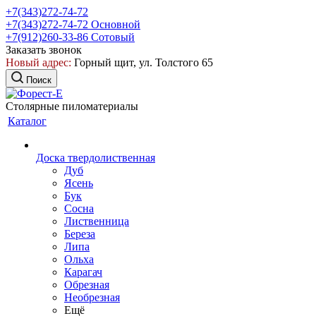
+7(343)272-74-72
+7(343)272-74-72
Основной
+7(912)260-33-86
Сотовый
Заказать звонок
Новый адрес:
Горный щит, ул. Толстого 65
Поиск
Столярные пиломатериалы
Каталог
Доска твердолиственная
Дуб
Ясень
Бук
Сосна
Лиственница
Береза
Липа
Ольха
Карагач
Обрезная
Необрезная
Ещё