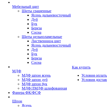
Мебельный щит
Щиты сращенные
Ясень дальневосточный
Дуб
Бук
Береза
Сосна
Щиты цельноламельные
Лиственница щит
Ясень дальневосточный
Дуб
Бук
Береза
Сосна
Как купить
МДФ
МДФ шпон ясень
Условия оплат
МДФ шпон дуб
Условия достав
МДФ шпон бук
МДФ/ЛМДФ шлифованная
Фанера ФК/ФСФ
Шпон
Ясень