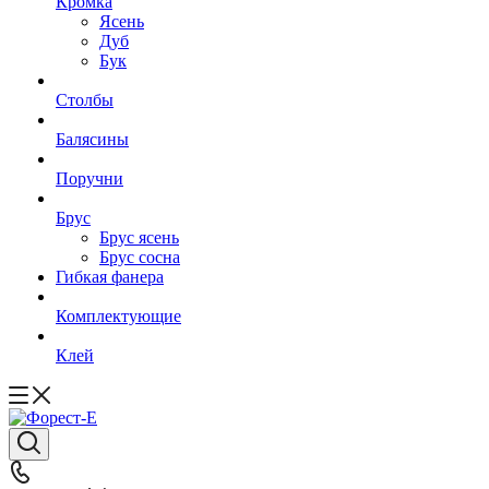
Кромка
Ясень
Дуб
Бук
Столбы
Балясины
Поручни
Брус
Брус ясень
Брус сосна
Гибкая фанера
Комплектующие
Клей