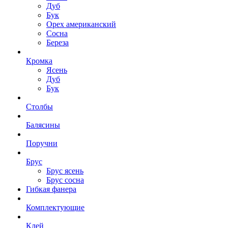
Дуб
Бук
Орех американский
Сосна
Береза
Кромка
Ясень
Дуб
Бук
Столбы
Балясины
Поручни
Брус
Брус ясень
Брус сосна
Гибкая фанера
Комплектующие
Клей