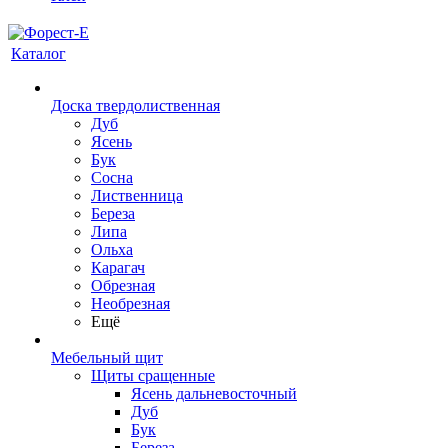
Каталог
Доска твердолиственная
Дуб
Ясень
Бук
Сосна
Лиственница
Береза
Липа
Ольха
Карагач
Обрезная
Необрезная
Ещё
Мебельный щит
Щиты сращенные
Ясень дальневосточный
Дуб
Бук
Береза