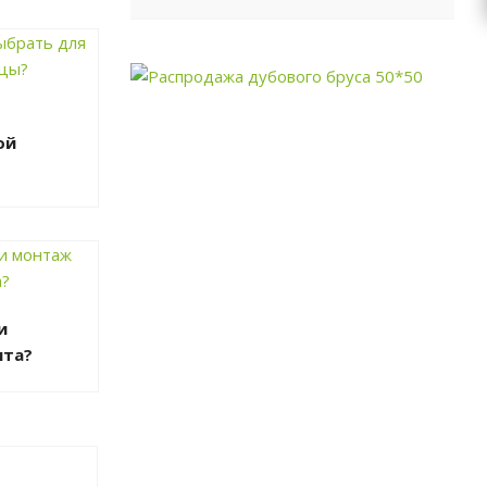
ой
и
ита?