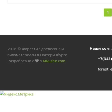
1
Наши конт
2026 © Форест-Е: древесина и
пиломатериалы в Екатеринбурге
+7(343
Разработано с
в
Mikushin.com
forest_