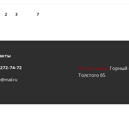
2
3
7
акты
)272-74-72
Новый адрес:
Горный щ
Толстого 65
e@mail.ru