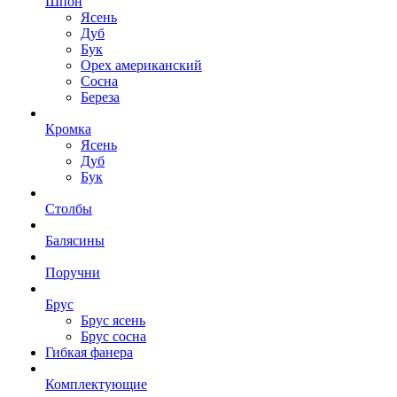
Шпон
Ясень
Дуб
Бук
Орех американский
Сосна
Береза
Кромка
Ясень
Дуб
Бук
Столбы
Балясины
Поручни
Брус
Брус ясень
Брус сосна
Гибкая фанера
Комплектующие