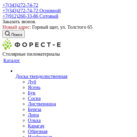
+7(343)272-74-72
+7(343)272-74-72
Основной
+7(912)260-33-86
Сотовый
Заказать звонок
Новый адрес:
Горный щит, ул. Толстого 65
Поиск
Столярные пиломатериалы
Каталог
Доска твердолиственная
Дуб
Ясень
Бук
Сосна
Лиственница
Береза
Липа
Ольха
Карагач
Обрезная
Необрезная