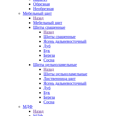
Обрезная
Необрезная
Мебельный щит
Назад
Мебельный щит
Щиты сращенные
Назад
Щиты сращенные
Ясень дальневосточный
Дуб
Бук
Береза
Сосна
Щиты цельноламельные
Назад
Щиты цельноламельные
Лиственница щит
Ясень дальневосточный
Дуб
Бук
Береза
Сосна
МДФ
Назад
МДФ