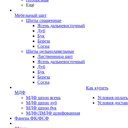
Ещё
Мебельный щит
Щиты сращенные
Ясень дальневосточный
Дуб
Бук
Береза
Сосна
Щиты цельноламельные
Лиственница щит
Ясень дальневосточный
Дуб
Бук
Береза
Сосна
Как купить
МДФ
МДФ шпон ясень
Условия оплат
МДФ шпон дуб
Условия достав
МДФ шпон бук
МДФ/ЛМДФ шлифованная
Фанера ФК/ФСФ