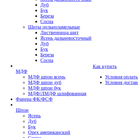
Дуб
Бук
Береза
Сосна
Щиты цельноламельные
Лиственница щит
Ясень дальневосточный
Дуб
Бук
Береза
Сосна
Как купить
МДФ
МДФ шпон ясень
Условия оплат
МДФ шпон дуб
Условия достав
МДФ шпон бук
МДФ/ЛМДФ шлифованная
Фанера ФК/ФСФ
Шпон
Ясень
Дуб
Бук
Орех американский
Сосна