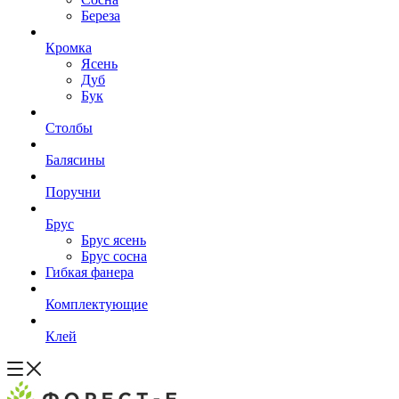
Береза
Кромка
Ясень
Дуб
Бук
Столбы
Балясины
Поручни
Брус
Брус ясень
Брус сосна
Гибкая фанера
Комплектующие
Клей