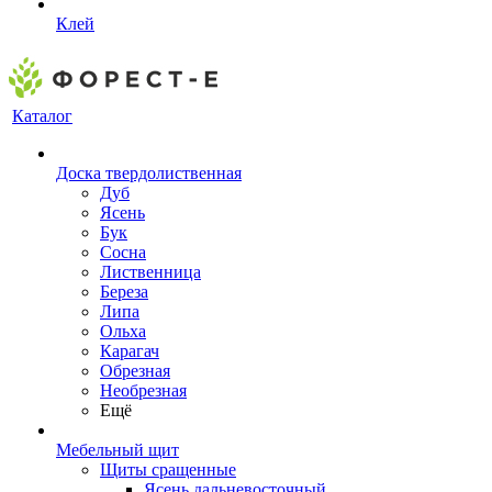
Клей
Каталог
Доска твердолиственная
Дуб
Ясень
Бук
Сосна
Лиственница
Береза
Липа
Ольха
Карагач
Обрезная
Необрезная
Ещё
Мебельный щит
Щиты сращенные
Ясень дальневосточный