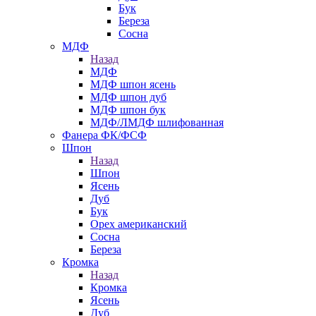
Бук
Береза
Сосна
МДФ
Назад
МДФ
МДФ шпон ясень
МДФ шпон дуб
МДФ шпон бук
МДФ/ЛМДФ шлифованная
Фанера ФК/ФСФ
Шпон
Назад
Шпон
Ясень
Дуб
Бук
Орех американский
Сосна
Береза
Кромка
Назад
Кромка
Ясень
Дуб