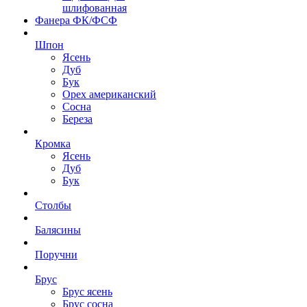
шлифованная
Фанера ФК/ФСФ
Шпон
Ясень
Дуб
Бук
Орех американский
Сосна
Береза
Кромка
Ясень
Дуб
Бук
Столбы
Балясины
Поручни
Брус
Брус ясень
Брус сосна