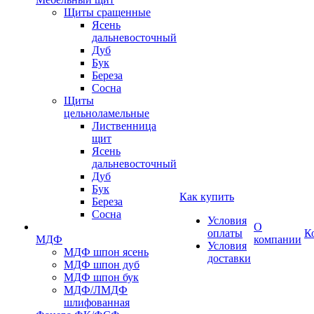
Щиты сращенные
Ясень
дальневосточный
Дуб
Бук
Береза
Сосна
Щиты
цельноламельные
Лиственница
щит
Ясень
дальневосточный
Дуб
Бук
Как купить
Береза
Сосна
Условия
О
оплаты
К
МДФ
компании
Условия
МДФ шпон ясень
доставки
МДФ шпон дуб
МДФ шпон бук
МДФ/ЛМДФ
шлифованная