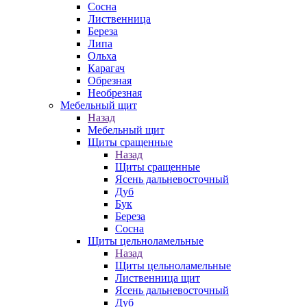
Сосна
Лиственница
Береза
Липа
Ольха
Карагач
Обрезная
Необрезная
Мебельный щит
Назад
Мебельный щит
Щиты сращенные
Назад
Щиты сращенные
Ясень дальневосточный
Дуб
Бук
Береза
Сосна
Щиты цельноламельные
Назад
Щиты цельноламельные
Лиственница щит
Ясень дальневосточный
Дуб