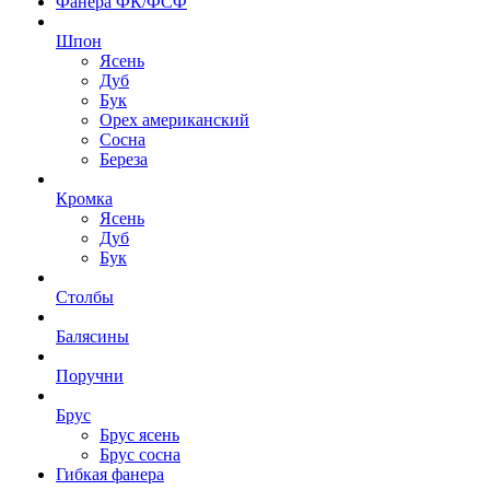
Фанера ФК/ФСФ
Шпон
Ясень
Дуб
Бук
Орех американский
Сосна
Береза
Кромка
Ясень
Дуб
Бук
Столбы
Балясины
Поручни
Брус
Брус ясень
Брус сосна
Гибкая фанера