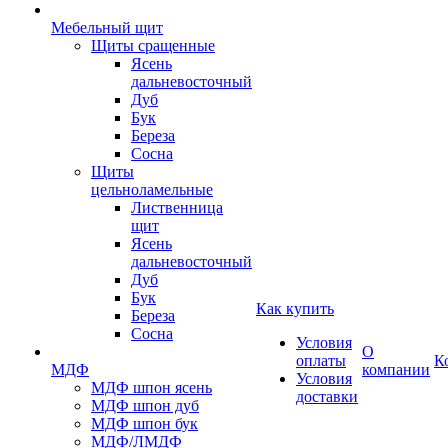
Мебельный щит
Щиты сращенные
Ясень
дальневосточный
Дуб
Бук
Береза
Сосна
Щиты
цельноламельные
Лиственница
щит
Ясень
дальневосточный
Дуб
Бук
Как купить
Береза
Сосна
Условия
О
оплаты
К
МДФ
компании
Условия
МДФ шпон ясень
доставки
МДФ шпон дуб
МДФ шпон бук
МДФ/ЛМДФ