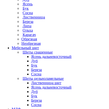
Ясень
Бук
Сосна
Лиственница
Береза
Липа
Ольха
Карагач
Обрезная
Необрезная
Мебельный щит
Щиты сращенные
Ясень дальневосточный
Дуб
Бук
Береза
Сосна
Щиты цельноламельные
Лиственница щит
Ясень дальневосточный
Дуб
Бук
Береза
Сосна