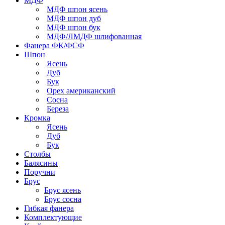
МДФ
МДФ шпон ясень
МДФ шпон дуб
МДФ шпон бук
МДФ/ЛМДФ шлифованная
Фанера ФК/ФСФ
Шпон
Ясень
Дуб
Бук
Орех американский
Сосна
Береза
Кромка
Ясень
Дуб
Бук
Столбы
Балясины
Поручни
Брус
Брус ясень
Брус сосна
Гибкая фанера
Комплектующие