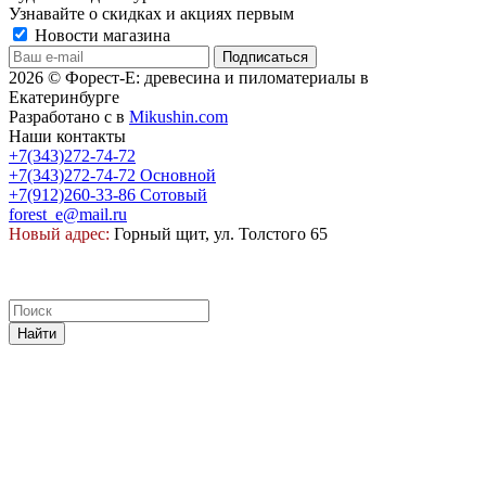
Узнавайте о скидках и акциях первым
Новости магазина
2026 © Форест-Е: древесина и пиломатериалы в
Екатеринбурге
Разработано с
в
Mikushin.com
Наши контакты
+7(343)272-74-72
+7(343)272-74-72
Основной
+7(912)260-33-86
Сотовый
forest_e@mail.ru
Новый адрес:
Горный щит, ул. Толстого 65
Найти