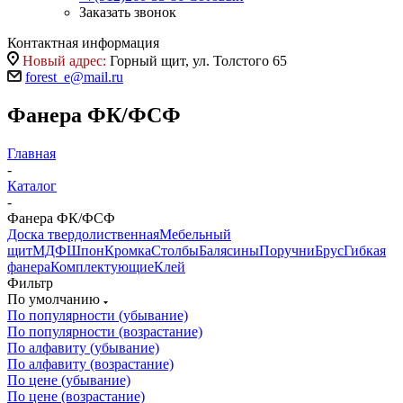
Заказать звонок
Контактная информация
Новый адрес:
Горный щит, ул. Толстого 65
forest_e@mail.ru
Фанера ФК/ФСФ
Главная
-
Каталог
-
Фанера ФК/ФСФ
Доска твердолиственная
Мебельный
щит
МДФ
Шпон
Кромка
Столбы
Балясины
Поручни
Брус
Гибкая
фанера
Комплектующие
Клей
Фильтр
По умолчанию
По популярности (убывание)
По популярности (возрастание)
По алфавиту (убывание)
По алфавиту (возрастание)
По цене (убывание)
По цене (возрастание)