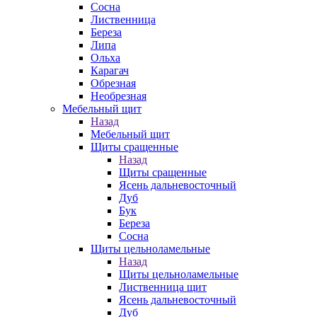
Сосна
Лиственница
Береза
Липа
Ольха
Карагач
Обрезная
Необрезная
Мебельный щит
Назад
Мебельный щит
Щиты сращенные
Назад
Щиты сращенные
Ясень дальневосточный
Дуб
Бук
Береза
Сосна
Щиты цельноламельные
Назад
Щиты цельноламельные
Лиственница щит
Ясень дальневосточный
Дуб