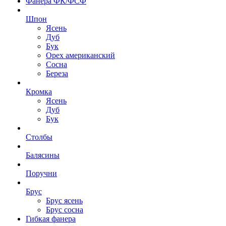
Фанера ФК/ФСФ
Шпон
Ясень
Дуб
Бук
Орех американский
Сосна
Береза
Кромка
Ясень
Дуб
Бук
Столбы
Балясины
Поручни
Брус
Брус ясень
Брус сосна
Гибкая фанера