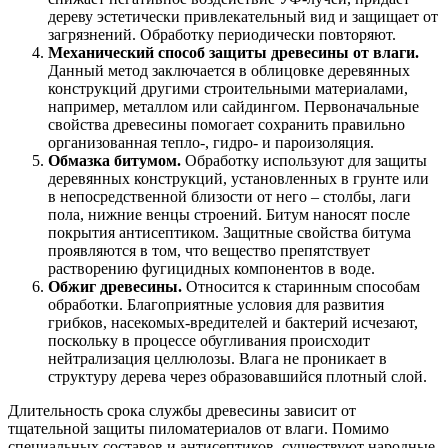
дереву эстетически привлекательный вид и защищает от
загрязнений. Обработку периодически повторяют.
Механический способ защиты древесины от влаги.
Данный метод заключается в облицовке деревянных
конструкций другими строительными материалами,
например, металлом или сайдингом. Первоначальные
свойства древесины помогает сохранить правильно
организованная тепло-, гидро- и пароизоляция.
Обмазка битумом.
Обработку используют для защиты
деревянных конструкций, установленных в грунте или
в непосредственной близости от него – столбы, лаги
пола, нижние венцы строений. Битум наносят после
покрытия антисептиком. Защитные свойства битума
проявляются в том, что вещество препятствует
растворению фугицидных компонентов в воде.
Обжиг древесины.
Относится к старинным способам
обработки. Благоприятные условия для развития
грибков, насекомых-вредителей и бактерий исчезают,
поскольку в процессе обугливания происходит
нейтрализация целлюлозы. Влага не проникает в
структуру дерева через образовавшийся плотный слой.
Длительность срока службы древесины зависит от
тщательной защиты пиломатериалов от влаги. Помимо
специальных составов и антисептиков, существуют народные