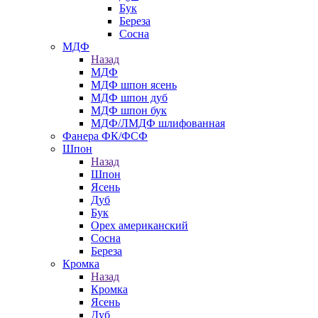
Бук
Береза
Сосна
МДФ
Назад
МДФ
МДФ шпон ясень
МДФ шпон дуб
МДФ шпон бук
МДФ/ЛМДФ шлифованная
Фанера ФК/ФСФ
Шпон
Назад
Шпон
Ясень
Дуб
Бук
Орех американский
Сосна
Береза
Кромка
Назад
Кромка
Ясень
Дуб