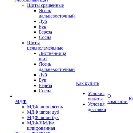
Щиты сращенные
Ясень
дальневосточный
Дуб
Бук
Береза
Сосна
Щиты
цельноламельные
Лиственница
щит
Ясень
дальневосточный
Дуб
Бук
Как купить
Береза
Сосна
Условия
О
оплаты
К
МДФ
компании
Условия
МДФ шпон ясень
доставки
МДФ шпон дуб
МДФ шпон бук
МДФ/ЛМДФ
шлифованная