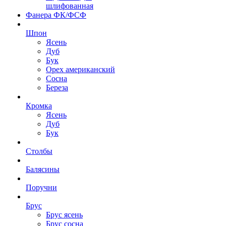
шлифованная
Фанера ФК/ФСФ
Шпон
Ясень
Дуб
Бук
Орех американский
Сосна
Береза
Кромка
Ясень
Дуб
Бук
Столбы
Балясины
Поручни
Брус
Брус ясень
Брус сосна