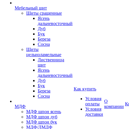
Мебельный щит
Щиты сращенные
Ясень
дальневосточный
Дуб
Бук
Береза
Сосна
Щиты
цельноламельные
Лиственница
щит
Ясень
дальневосточный
Дуб
Бук
Как купить
Береза
Сосна
Условия
О
оплаты
К
МДФ
компании
Условия
МДФ шпон ясень
доставки
МДФ шпон дуб
МДФ шпон бук
МДФ/ЛМДФ