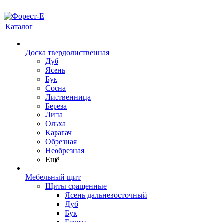
Каталог
Доска твердолиственная
Дуб
Ясень
Бук
Сосна
Лиственница
Береза
Липа
Ольха
Карагач
Обрезная
Необрезная
Ещё
Мебельный щит
Щиты сращенные
Ясень дальневосточный
Дуб
Бук
Береза