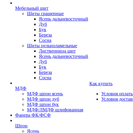
Мебельный щит
Щиты сращенные
Ясень дальневосточный
Дуб
Бук
Береза
Сосна
Щиты цельноламельные
Лиственница щит
Ясень дальневосточный
Дуб
Бук
Береза
Сосна
Как купить
МДФ
МДФ шпон ясень
Условия оплат
МДФ шпон дуб
Условия достав
МДФ шпон бук
МДФ/ЛМДФ шлифованная
Фанера ФК/ФСФ
Шпон
Ясень