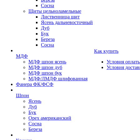
Сосна
Щиты цельноламельные
Лиственница щит
Ясень дальневосточный
Дуб
Бук
Береза
Сосна
Как купить
МДФ
МДФ шпон ясень
Условия оплат
МДФ шпон дуб
Условия достав
МДФ шпон бук
МДФ/ЛМДФ шлифованная
Фанера ФК/ФСФ
Шпон
Ясень
Дуб
Бук
Орех американский
Сосна
Береза