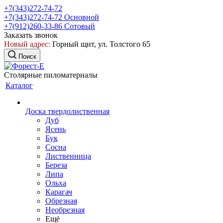
+7(343)272-74-72
+7(343)272-74-72
Основной
+7(912)260-33-86
Сотовый
Заказать звонок
Новый адрес:
Горный щит, ул. Толстого 65
Поиск
Столярные пиломатериалы
Каталог
Доска твердолиственная
Дуб
Ясень
Бук
Сосна
Лиственница
Береза
Липа
Ольха
Карагач
Обрезная
Необрезная
Ещё