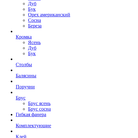
Дуб
Бук
Орех американский
Сосна
Береза
Кромка
Ясень
Дуб
Бук
Столбы
Балясины
Поручни
Брус
Брус ясень
Брус сосна
Гибкая фанера
Комплектующие
Клей