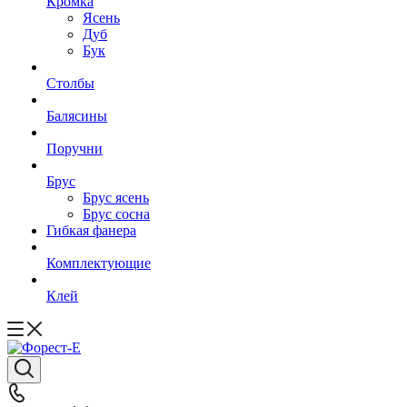
Кромка
Ясень
Дуб
Бук
Столбы
Балясины
Поручни
Брус
Брус ясень
Брус сосна
Гибкая фанера
Комплектующие
Клей