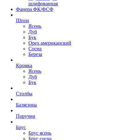
шлифованная
Фанера ФК/ФСФ
Шпон
Ясень
Дуб
Бук
Орех американский
Сосна
Береза
Кромка
Ясень
Дуб
Бук
Столбы
Балясины
Поручни
Брус
Брус ясень
Брус сосна