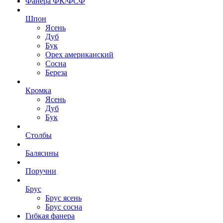
Фанера ФК/ФСФ
Шпон
Ясень
Дуб
Бук
Орех американский
Сосна
Береза
Кромка
Ясень
Дуб
Бук
Столбы
Балясины
Поручни
Брус
Брус ясень
Брус сосна
Гибкая фанера