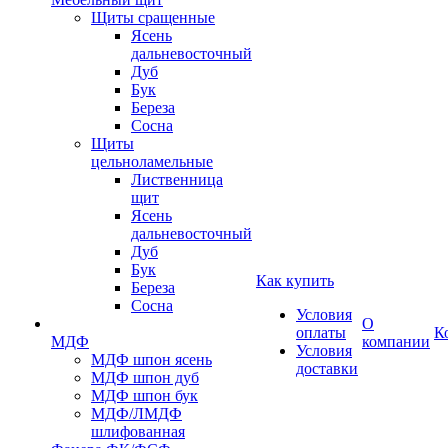
Щиты сращенные
Ясень
дальневосточный
Дуб
Бук
Береза
Сосна
Щиты
цельноламельные
Лиственница
щит
Ясень
дальневосточный
Дуб
Бук
Как купить
Береза
Сосна
Условия
О
оплаты
К
МДФ
компании
Условия
МДФ шпон ясень
доставки
МДФ шпон дуб
МДФ шпон бук
МДФ/ЛМДФ
шлифованная