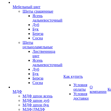
Мебельный щит
Щиты сращенные
Ясень
дальневосточный
Дуб
Бук
Береза
Сосна
Щиты
цельноламельные
Лиственница
щит
Ясень
дальневосточный
Дуб
Бук
Как купить
Береза
Сосна
Условия
О
оплаты
К
МДФ
компании
Условия
МДФ шпон ясень
доставки
МДФ шпон дуб
МДФ шпон бук
МДФ/ЛМДФ