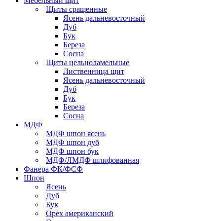
Мебельный щит
Щиты сращенные
Ясень дальневосточный
Дуб
Бук
Береза
Сосна
Щиты цельноламельные
Лиственница щит
Ясень дальневосточный
Дуб
Бук
Береза
Сосна
МДФ
МДФ шпон ясень
МДФ шпон дуб
МДФ шпон бук
МДФ/ЛМДФ шлифованная
Фанера ФК/ФСФ
Шпон
Ясень
Дуб
Бук
Орех американский