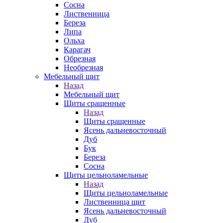
Сосна
Лиственница
Береза
Липа
Ольха
Карагач
Обрезная
Необрезная
Мебельный щит
Назад
Мебельный щит
Щиты сращенные
Назад
Щиты сращенные
Ясень дальневосточный
Дуб
Бук
Береза
Сосна
Щиты цельноламельные
Назад
Щиты цельноламельные
Лиственница щит
Ясень дальневосточный
Дуб