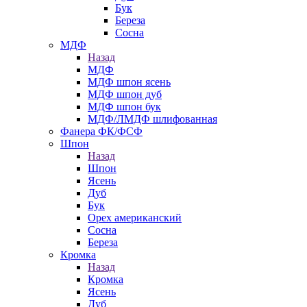
Бук
Береза
Сосна
МДФ
Назад
МДФ
МДФ шпон ясень
МДФ шпон дуб
МДФ шпон бук
МДФ/ЛМДФ шлифованная
Фанера ФК/ФСФ
Шпон
Назад
Шпон
Ясень
Дуб
Бук
Орех американский
Сосна
Береза
Кромка
Назад
Кромка
Ясень
Дуб