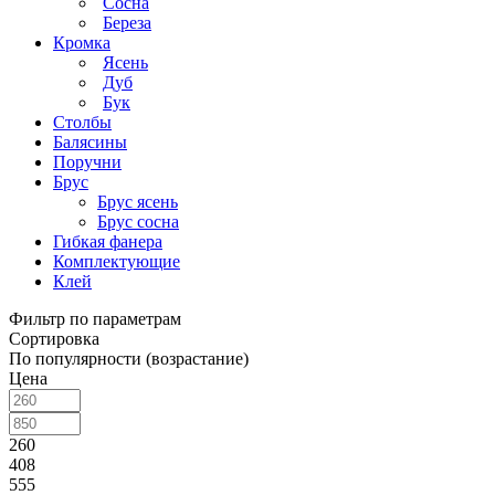
Сосна
Береза
Кромка
Ясень
Дуб
Бук
Столбы
Балясины
Поручни
Брус
Брус ясень
Брус сосна
Гибкая фанера
Комплектующие
Клей
Фильтр по параметрам
Сортировка
По популярности (возрастание)
Цена
260
408
555