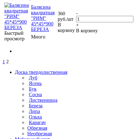
Балясина
квадратная
-
360
"РИМ"
руб.
/шт
45*45*900
В
+
БЕРЕЗА
корзину
В корзину
Быстрый
Много
просмотр
1
2
Доска твердолиственная
Дуб
Ясень
Бук
Сосна
Лиственница
Береза
Липа
Ольха
Карагач
Обрезная
Необрезная