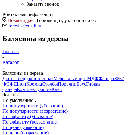
Заказать звонок
Контактная информация
Новый адрес:
Горный щит, ул. Толстого 65
forest_e@mail.ru
Балясины из дерева
Главная
-
Каталог
-
Балясины из дерева
Доска твердолиственная
Мебельный щит
МДФ
Фанера ФК/
ФСФ
Шпон
Кромка
Столбы
Поручни
Брус
Гибкая
фанера
Комплектующие
Клей
Фильтр
По умолчанию
По популярности (убывание)
По популярности (возрастание)
По алфавиту (убывание)
По алфавиту (возрастание)
По цене (убывание)
По цене (возрастание)