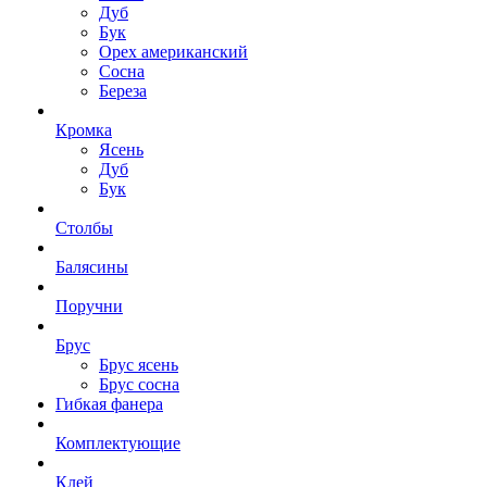
Дуб
Бук
Орех американский
Сосна
Береза
Кромка
Ясень
Дуб
Бук
Столбы
Балясины
Поручни
Брус
Брус ясень
Брус сосна
Гибкая фанера
Комплектующие
Клей