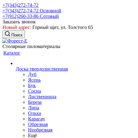
+7(343)272-74-72
+7(343)272-74-72
Основной
+7(912)260-33-86
Сотовый
Заказать звонок
Новый адрес:
Горный щит, ул. Толстого 65
Поиск
Столярные пиломатериалы
Каталог
Доска твердолиственная
Дуб
Ясень
Бук
Сосна
Лиственница
Береза
Липа
Ольха
Карагач
Обрезная
Необрезная
Ещё