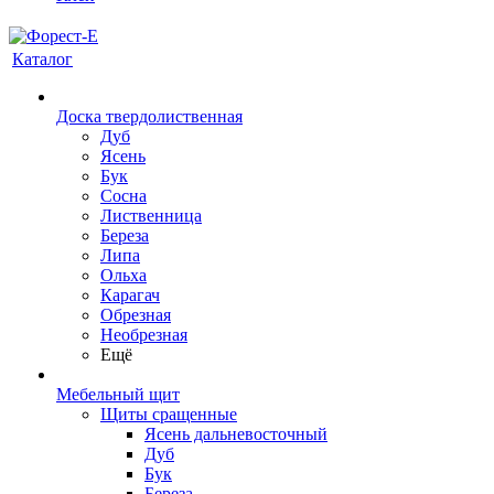
Каталог
Доска твердолиственная
Дуб
Ясень
Бук
Сосна
Лиственница
Береза
Липа
Ольха
Карагач
Обрезная
Необрезная
Ещё
Мебельный щит
Щиты сращенные
Ясень дальневосточный
Дуб
Бук
Береза