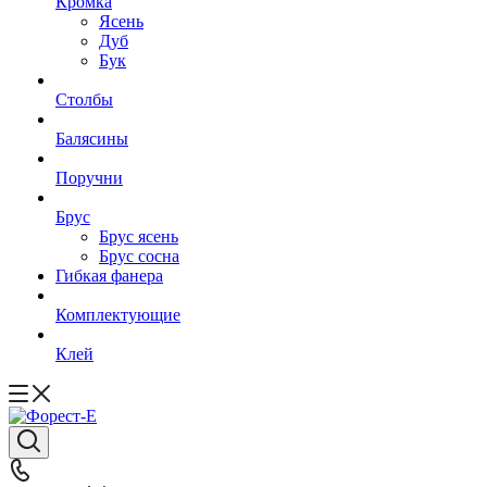
Кромка
Ясень
Дуб
Бук
Столбы
Балясины
Поручни
Брус
Брус ясень
Брус сосна
Гибкая фанера
Комплектующие
Клей