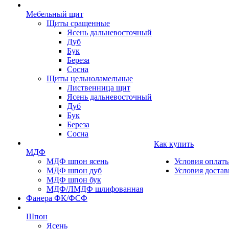
Мебельный щит
Щиты сращенные
Ясень дальневосточный
Дуб
Бук
Береза
Сосна
Щиты цельноламельные
Лиственница щит
Ясень дальневосточный
Дуб
Бук
Береза
Сосна
Как купить
МДФ
МДФ шпон ясень
Условия оплат
МДФ шпон дуб
Условия достав
МДФ шпон бук
МДФ/ЛМДФ шлифованная
Фанера ФК/ФСФ
Шпон
Ясень