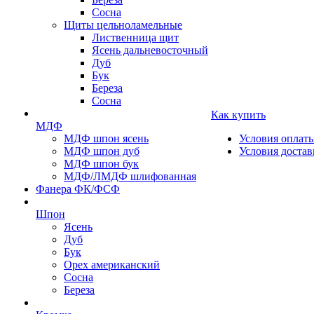
Сосна
Щиты цельноламельные
Лиственница щит
Ясень дальневосточный
Дуб
Бук
Береза
Сосна
Как купить
МДФ
МДФ шпон ясень
Условия оплат
МДФ шпон дуб
Условия достав
МДФ шпон бук
МДФ/ЛМДФ шлифованная
Фанера ФК/ФСФ
Шпон
Ясень
Дуб
Бук
Орех американский
Сосна
Береза