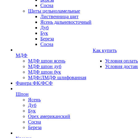
Сосна
Щиты цельноламельные
Лиственница щит
Ясень дальневосточный
Дуб
Бук
Береза
Сосна
Как купить
МДФ
МДФ шпон ясень
Условия оплат
МДФ шпон дуб
Условия достав
МДФ шпон бук
МДФ/ЛМДФ шлифованная
Фанера ФК/ФСФ
Шпон
Ясень
Дуб
Бук
Орех американский
Сосна
Береза