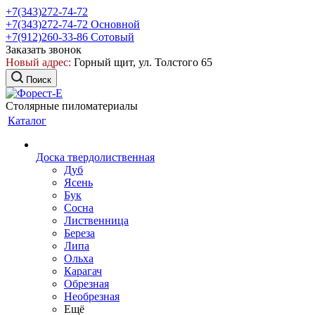
+7(343)272-74-72
+7(343)272-74-72
Основной
+7(912)260-33-86
Сотовый
Заказать звонок
Новый адрес:
Горный щит, ул. Толстого 65
Поиск
Столярные пиломатериалы
Каталог
Доска твердолиственная
Дуб
Ясень
Бук
Сосна
Лиственница
Береза
Липа
Ольха
Карагач
Обрезная
Необрезная
Ещё