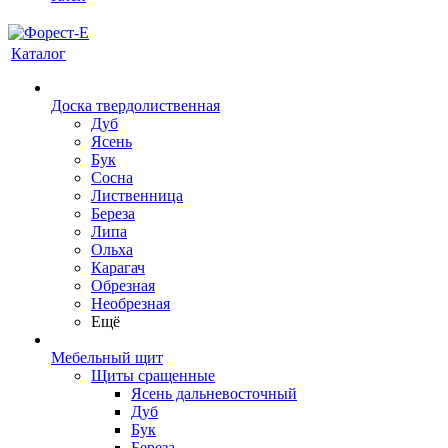
Каталог
Доска твердолиственная
Дуб
Ясень
Бук
Сосна
Лиственница
Береза
Липа
Ольха
Карагач
Обрезная
Необрезная
Ещё
Мебельный щит
Щиты сращенные
Ясень дальневосточный
Дуб
Бук
Береза