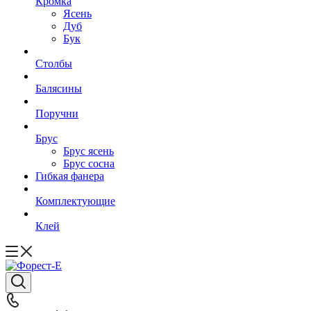
Кромка
Ясень
Дуб
Бук
Столбы
Балясины
Поручни
Брус
Брус ясень
Брус сосна
Гибкая фанера
Комплектующие
Клей