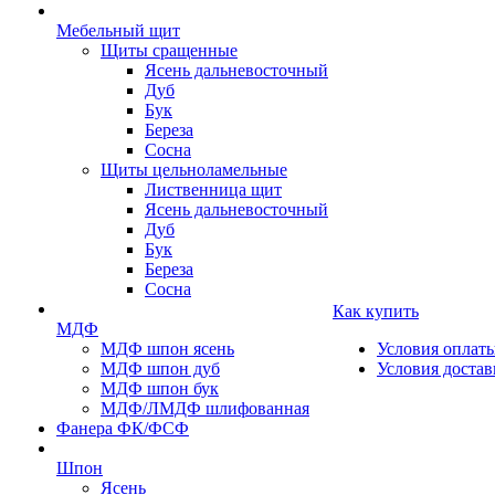
Мебельный щит
Щиты сращенные
Ясень дальневосточный
Дуб
Бук
Береза
Сосна
Щиты цельноламельные
Лиственница щит
Ясень дальневосточный
Дуб
Бук
Береза
Сосна
Как купить
МДФ
МДФ шпон ясень
Условия оплат
МДФ шпон дуб
Условия достав
МДФ шпон бук
МДФ/ЛМДФ шлифованная
Фанера ФК/ФСФ
Шпон
Ясень