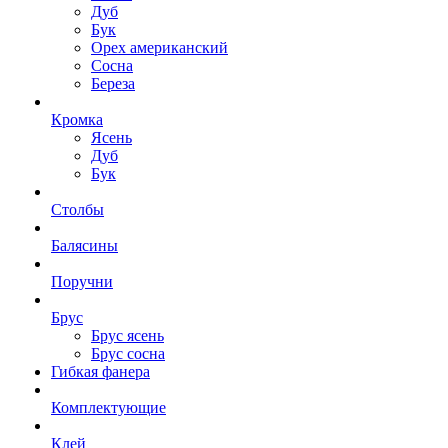
Дуб
Бук
Орех американский
Сосна
Береза
Кромка
Ясень
Дуб
Бук
Столбы
Балясины
Поручни
Брус
Брус ясень
Брус сосна
Гибкая фанера
Комплектующие
Клей