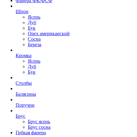
Фанера ФК/ФСФ
Шпон
Ясень
Дуб
Бук
Орех американский
Сосна
Береза
Кромка
Ясень
Дуб
Бук
Столбы
Балясины
Поручни
Брус
Брус ясень
Брус сосна
Гибкая фанера