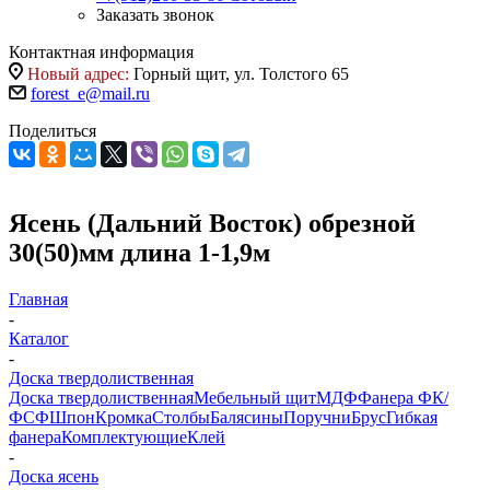
Заказать звонок
Контактная информация
Новый адрес:
Горный щит, ул. Толстого 65
forest_e@mail.ru
Поделиться
Ясень (Дальний Восток) обрезной
30(50)мм длина 1-1,9м
Главная
-
Каталог
-
Доска твердолиственная
Доска твердолиственная
Мебельный щит
МДФ
Фанера ФК/
ФСФ
Шпон
Кромка
Столбы
Балясины
Поручни
Брус
Гибкая
фанера
Комплектующие
Клей
-
Доска ясень