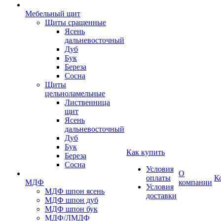
Мебельный щит
Щиты сращенные
Ясень
дальневосточный
Дуб
Бук
Береза
Сосна
Щиты
цельноламельные
Лиственница
щит
Ясень
дальневосточный
Дуб
Бук
Как купить
Береза
Сосна
Условия
О
оплаты
К
МДФ
компании
Условия
МДФ шпон ясень
доставки
МДФ шпон дуб
МДФ шпон бук
МДФ/ЛМДФ