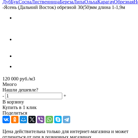
Дуб
Бук
Сосна
Лиственница
Береза
Липа
Ольха
Карагач
Обрезная
Н
-
Ясень (Дальний Восток) обрезной 30(50)мм длина 1-1,9м
120 000
руб.
/м3
Много
Нашли дешевле?
-
+
В корзину
Купить в 1 клик
Поделиться
Цена действительна только для интернет-магазина и может
отличаться от цен в розничных магазинах