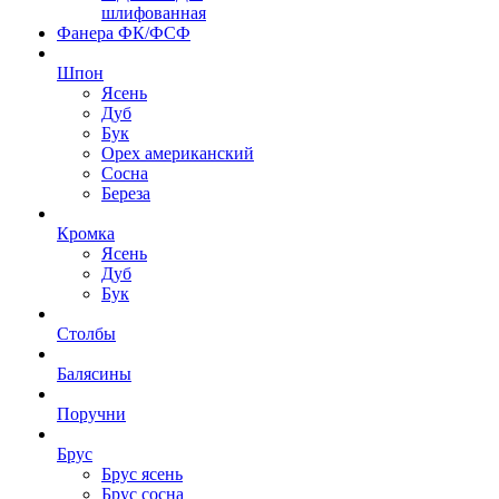
шлифованная
Фанера ФК/ФСФ
Шпон
Ясень
Дуб
Бук
Орех американский
Сосна
Береза
Кромка
Ясень
Дуб
Бук
Столбы
Балясины
Поручни
Брус
Брус ясень
Брус сосна