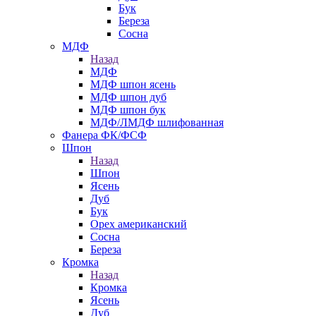
Бук
Береза
Сосна
МДФ
Назад
МДФ
МДФ шпон ясень
МДФ шпон дуб
МДФ шпон бук
МДФ/ЛМДФ шлифованная
Фанера ФК/ФСФ
Шпон
Назад
Шпон
Ясень
Дуб
Бук
Орех американский
Сосна
Береза
Кромка
Назад
Кромка
Ясень
Дуб