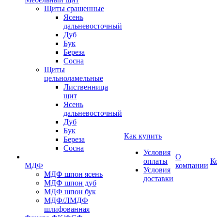
Щиты сращенные
Ясень
дальневосточный
Дуб
Бук
Береза
Сосна
Щиты
цельноламельные
Лиственница
щит
Ясень
дальневосточный
Дуб
Бук
Как купить
Береза
Сосна
Условия
О
оплаты
К
МДФ
компании
Условия
МДФ шпон ясень
доставки
МДФ шпон дуб
МДФ шпон бук
МДФ/ЛМДФ
шлифованная