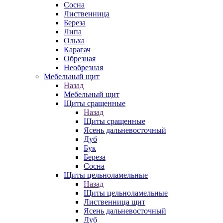
Сосна
Лиственница
Береза
Липа
Ольха
Карагач
Обрезная
Необрезная
Мебельный щит
Назад
Мебельный щит
Щиты сращенные
Назад
Щиты сращенные
Ясень дальневосточный
Дуб
Бук
Береза
Сосна
Щиты цельноламельные
Назад
Щиты цельноламельные
Лиственница щит
Ясень дальневосточный
Дуб