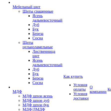
Мебельный щит
Щиты сращенные
Ясень
дальневосточный
Дуб
Бук
Береза
Сосна
Щиты
цельноламельные
Лиственница
щит
Ясень
дальневосточный
Дуб
Бук
Как купить
Береза
Сосна
Условия
О
оплаты
К
МДФ
компании
Условия
МДФ шпон ясень
доставки
МДФ шпон дуб
МДФ шпон бук
МДФ/ЛМДФ