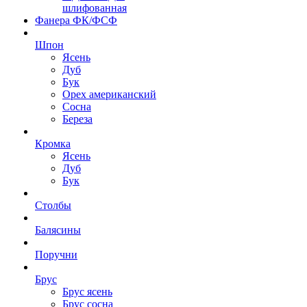
шлифованная
Фанера ФК/ФСФ
Шпон
Ясень
Дуб
Бук
Орех американский
Сосна
Береза
Кромка
Ясень
Дуб
Бук
Столбы
Балясины
Поручни
Брус
Брус ясень
Брус сосна