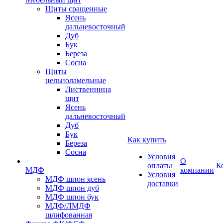
Щиты сращенные
Ясень
дальневосточный
Дуб
Бук
Береза
Сосна
Щиты
цельноламельные
Лиственница
щит
Ясень
дальневосточный
Дуб
Бук
Как купить
Береза
Сосна
Условия
О
оплаты
К
МДФ
компании
Условия
МДФ шпон ясень
доставки
МДФ шпон дуб
МДФ шпон бук
МДФ/ЛМДФ
шлифованная