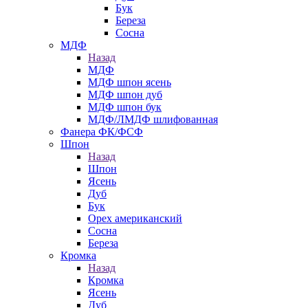
Бук
Береза
Сосна
МДФ
Назад
МДФ
МДФ шпон ясень
МДФ шпон дуб
МДФ шпон бук
МДФ/ЛМДФ шлифованная
Фанера ФК/ФСФ
Шпон
Назад
Шпон
Ясень
Дуб
Бук
Орех американский
Сосна
Береза
Кромка
Назад
Кромка
Ясень
Дуб