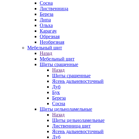
Сосна
Лиственница
Береза
Липа
Ольха
Карагач
Обрезная
Необрезная
Мебельный щит
Назад
Мебельный щит
Щиты сращенные
Назад
Щиты сращенные
Ясень дальневосточный
Дуб
Бук
Береза
Сосна
Щиты цельноламельные
Назад
Щиты цельноламельные
Лиственница щит
Ясень дальневосточный
Дуб