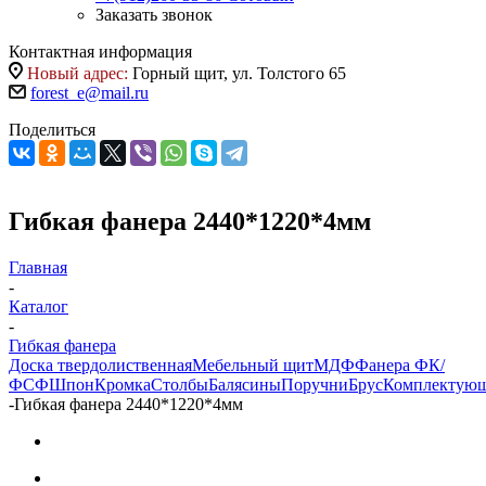
Заказать звонок
Контактная информация
Новый адрес:
Горный щит, ул. Толстого 65
forest_e@mail.ru
Поделиться
Гибкая фанера 2440*1220*4мм
Главная
-
Каталог
-
Гибкая фанера
Доска твердолиственная
Мебельный щит
МДФ
Фанера ФК/
ФСФ
Шпон
Кромка
Столбы
Балясины
Поручни
Брус
Комплектую
-
Гибкая фанера 2440*1220*4мм