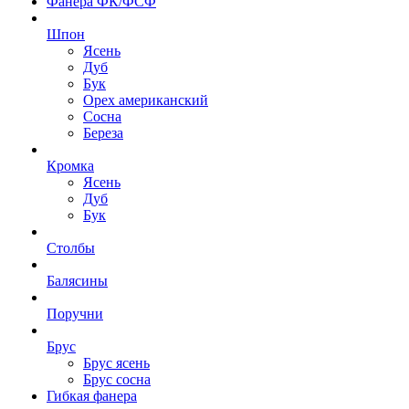
Фанера ФК/ФСФ
Шпон
Ясень
Дуб
Бук
Орех американский
Сосна
Береза
Кромка
Ясень
Дуб
Бук
Столбы
Балясины
Поручни
Брус
Брус ясень
Брус сосна
Гибкая фанера