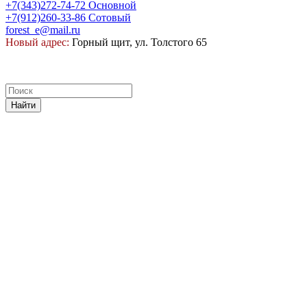
+7(343)272-74-72
Основной
+7(912)260-33-86
Сотовый
forest_e@mail.ru
Новый адрес:
Горный щит, ул. Толстого 65
Найти