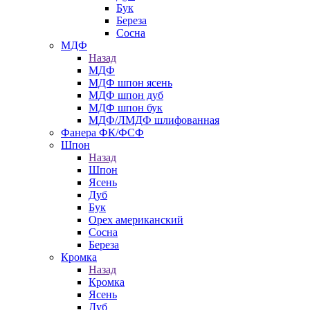
Бук
Береза
Сосна
МДФ
Назад
МДФ
МДФ шпон ясень
МДФ шпон дуб
МДФ шпон бук
МДФ/ЛМДФ шлифованная
Фанера ФК/ФСФ
Шпон
Назад
Шпон
Ясень
Дуб
Бук
Орех американский
Сосна
Береза
Кромка
Назад
Кромка
Ясень
Дуб