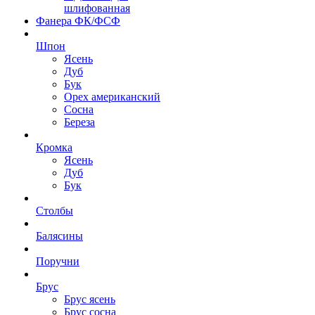
шлифованная
Фанера ФК/ФСФ
Шпон
Ясень
Дуб
Бук
Орех американский
Сосна
Береза
Кромка
Ясень
Дуб
Бук
Столбы
Балясины
Поручни
Брус
Брус ясень
Брус сосна