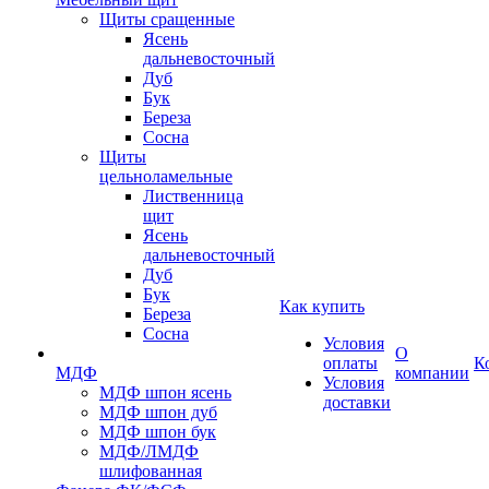
Щиты сращенные
Ясень
дальневосточный
Дуб
Бук
Береза
Сосна
Щиты
цельноламельные
Лиственница
щит
Ясень
дальневосточный
Дуб
Бук
Как купить
Береза
Сосна
Условия
О
оплаты
К
МДФ
компании
Условия
МДФ шпон ясень
доставки
МДФ шпон дуб
МДФ шпон бук
МДФ/ЛМДФ
шлифованная