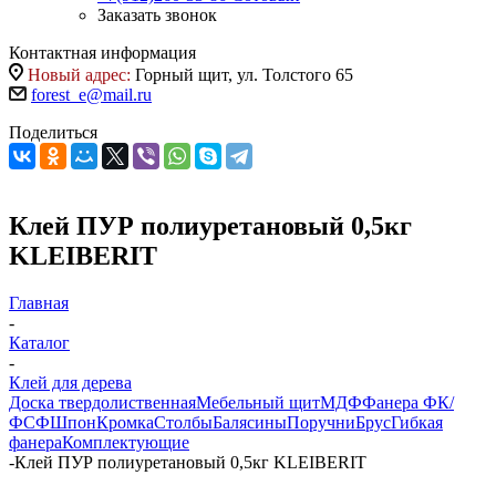
Заказать звонок
Контактная информация
Новый адрес:
Горный щит, ул. Толстого 65
forest_e@mail.ru
Поделиться
Клей ПУР полиуретановый 0,5кг
KLEIBERIT
Главная
-
Каталог
-
Клей для дерева
Доска твердолиственная
Мебельный щит
МДФ
Фанера ФК/
ФСФ
Шпон
Кромка
Столбы
Балясины
Поручни
Брус
Гибкая
фанера
Комплектующие
-
Клей ПУР полиуретановый 0,5кг KLEIBERIT