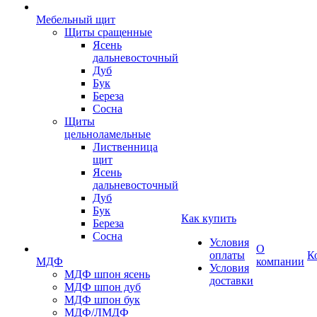
Мебельный щит
Щиты сращенные
Ясень
дальневосточный
Дуб
Бук
Береза
Сосна
Щиты
цельноламельные
Лиственница
щит
Ясень
дальневосточный
Дуб
Бук
Как купить
Береза
Сосна
Условия
О
оплаты
К
МДФ
компании
Условия
МДФ шпон ясень
доставки
МДФ шпон дуб
МДФ шпон бук
МДФ/ЛМДФ