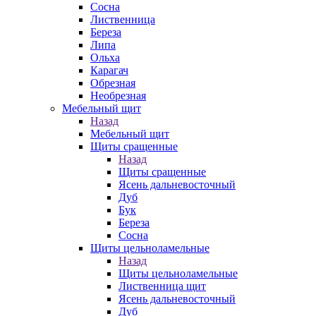
Сосна
Лиственница
Береза
Липа
Ольха
Карагач
Обрезная
Необрезная
Мебельный щит
Назад
Мебельный щит
Щиты сращенные
Назад
Щиты сращенные
Ясень дальневосточный
Дуб
Бук
Береза
Сосна
Щиты цельноламельные
Назад
Щиты цельноламельные
Лиственница щит
Ясень дальневосточный
Дуб