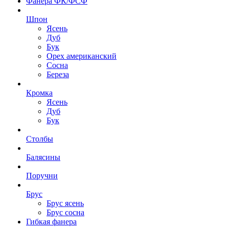
Фанера ФК/ФСФ
Шпон
Ясень
Дуб
Бук
Орех американский
Сосна
Береза
Кромка
Ясень
Дуб
Бук
Столбы
Балясины
Поручни
Брус
Брус ясень
Брус сосна
Гибкая фанера