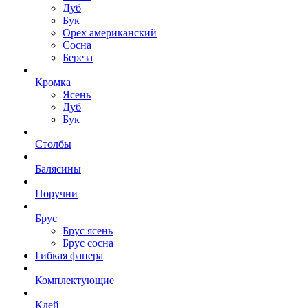
Дуб
Бук
Орех американский
Сосна
Береза
Кромка
Ясень
Дуб
Бук
Столбы
Балясины
Поручни
Брус
Брус ясень
Брус сосна
Гибкая фанера
Комплектующие
Клей