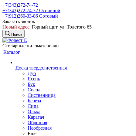
+7(343)272-74-72
+7(343)272-74-72
Основной
+7(912)260-33-86
Сотовый
Заказать звонок
Новый адрес:
Горный щит, ул. Толстого 65
Поиск
Столярные пиломатериалы
Каталог
Доска твердолиственная
Дуб
Ясень
Бук
Сосна
Лиственница
Береза
Липа
Ольха
Карагач
Обрезная
Необрезная
Ещё