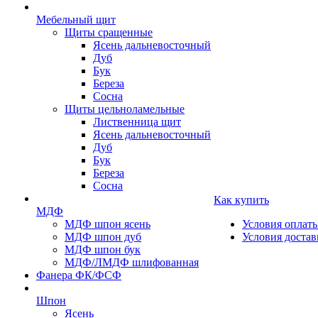
Мебельный щит
Щиты сращенные
Ясень дальневосточный
Дуб
Бук
Береза
Сосна
Щиты цельноламельные
Лиственница щит
Ясень дальневосточный
Дуб
Бук
Береза
Сосна
Как купить
МДФ
МДФ шпон ясень
Условия оплат
МДФ шпон дуб
Условия достав
МДФ шпон бук
МДФ/ЛМДФ шлифованная
Фанера ФК/ФСФ
Шпон
Ясень