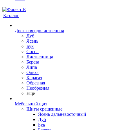
Каталог
Доска твердолиственная
Дуб
Ясень
Бук
Сосна
Лиственница
Береза
Липа
Ольха
Карагач
Обрезная
Необрезная
Ещё
Мебельный щит
Щиты сращенные
Ясень дальневосточный
Дуб
Бук
Береза