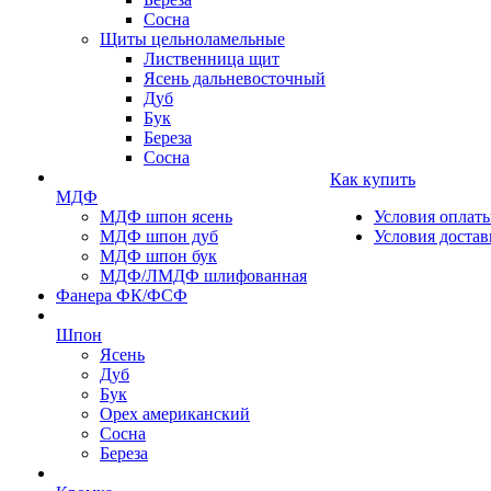
Сосна
Щиты цельноламельные
Лиственница щит
Ясень дальневосточный
Дуб
Бук
Береза
Сосна
Как купить
МДФ
МДФ шпон ясень
Условия оплат
МДФ шпон дуб
Условия достав
МДФ шпон бук
МДФ/ЛМДФ шлифованная
Фанера ФК/ФСФ
Шпон
Ясень
Дуб
Бук
Орех американский
Сосна
Береза