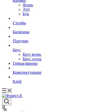
Кромка
Ясень
Дуб
Бук
Столбы
Балясины
Поручни
Брус
Брус ясень
Брус сосна
Гибкая фанера
Комплектующие
Клей