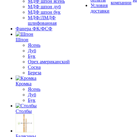
МДФ шпон ясень
компании
Условия
МДФ шпон дуб
доставки
МДФ шпон бук
МДФ/ЛМДФ
шлифованная
Фанера ФК/ФСФ
Шпон
Ясень
Дуб
Бук
Орех американский
Сосна
Береза
Кромка
Ясень
Дуб
Бук
Столбы
Балясины