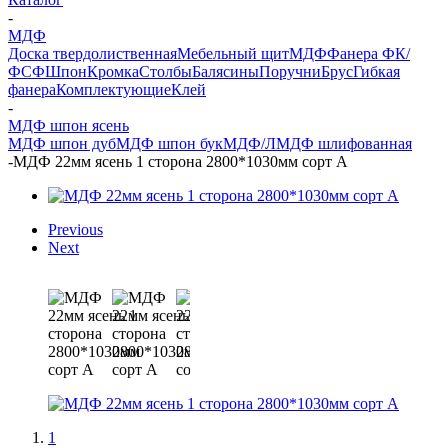
-
МДФ
Доска твердолиственная
Мебельный щит
МДФ
Фанера ФК/
ФСФ
Шпон
Кромка
Столбы
Балясины
Поручни
Брус
Гибкая
фанера
Комплектующие
Клей
-
МДФ шпон ясень
МДФ шпон дуб
МДФ шпон бук
МДФ/ЛМДФ шлифованная
-
МДФ 22мм ясень 1 сторона 2800*1030мм сорт А
Previous
Next
1