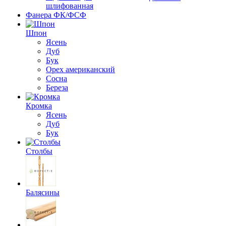
шлифованная
Фанера ФК/ФСФ
Шпон
Ясень
Дуб
Бук
Орех американский
Сосна
Береза
Кромка
Ясень
Дуб
Бук
Столбы
Балясины