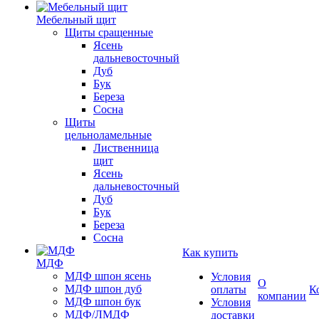
Мебельный щит
Щиты сращенные
Ясень
дальневосточный
Дуб
Бук
Береза
Сосна
Щиты
цельноламельные
Лиственница
щит
Ясень
дальневосточный
Дуб
Бук
Береза
Сосна
Как купить
МДФ
МДФ шпон ясень
Условия
О
МДФ шпон дуб
оплаты
К
компании
МДФ шпон бук
Условия
МДФ/ЛМДФ
доставки