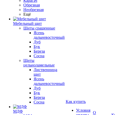
Карагач
Обрезная
Необрезная
Ещё
Мебельный щит
Щиты сращенные
Ясень
дальневосточный
Дуб
Бук
Береза
Сосна
Щиты
цельноламельные
Лиственница
щит
Ясень
дальневосточный
Дуб
Бук
Береза
Как купить
Сосна
Условия
МДФ
О
оплаты
К