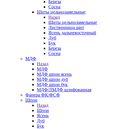
Береза
Сосна
Щиты цельноламельные
Назад
Щиты цельноламельные
Лиственница щит
Ясень дальневосточный
Дуб
Бук
Береза
Сосна
МДФ
Назад
МДФ
МДФ шпон ясень
МДФ шпон дуб
МДФ шпон бук
МДФ/ЛМДФ шлифованная
Фанера ФК/ФСФ
Шпон
Назад
Шпон
Ясень
Дуб
Бук