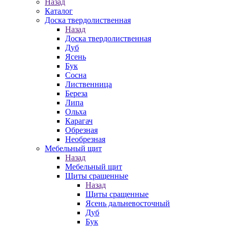
Назад
Каталог
Доска твердолиственная
Назад
Доска твердолиственная
Дуб
Ясень
Бук
Сосна
Лиственница
Береза
Липа
Ольха
Карагач
Обрезная
Необрезная
Мебельный щит
Назад
Мебельный щит
Щиты сращенные
Назад
Щиты сращенные
Ясень дальневосточный
Дуб
Бук