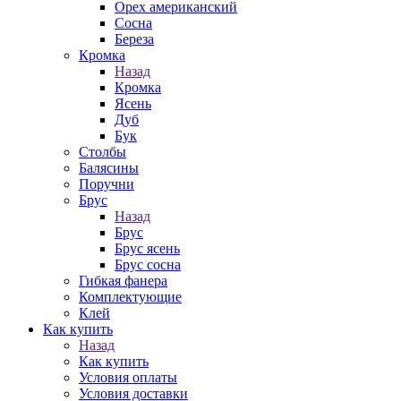
Орех американский
Сосна
Береза
Кромка
Назад
Кромка
Ясень
Дуб
Бук
Столбы
Балясины
Поручни
Брус
Назад
Брус
Брус ясень
Брус сосна
Гибкая фанера
Комплектующие
Клей
Как купить
Назад
Как купить
Условия оплаты
Условия доставки