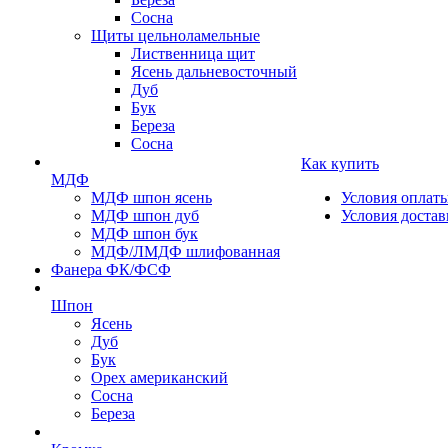
Сосна
Щиты цельноламельные
Лиственница щит
Ясень дальневосточный
Дуб
Бук
Береза
Сосна
Как купить
МДФ
МДФ шпон ясень
Условия оплат
МДФ шпон дуб
Условия достав
МДФ шпон бук
МДФ/ЛМДФ шлифованная
Фанера ФК/ФСФ
Шпон
Ясень
Дуб
Бук
Орех американский
Сосна
Береза