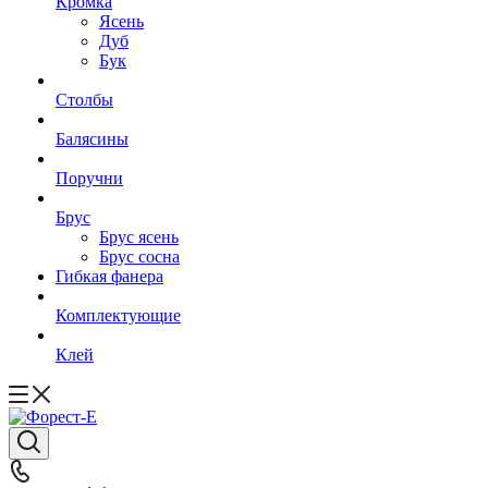
Кромка
Ясень
Дуб
Бук
Столбы
Балясины
Поручни
Брус
Брус ясень
Брус сосна
Гибкая фанера
Комплектующие
Клей