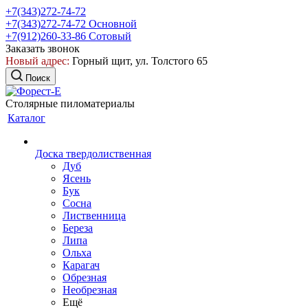
+7(343)272-74-72
+7(343)272-74-72
Основной
+7(912)260-33-86
Сотовый
Заказать звонок
Новый адрес:
Горный щит, ул. Толстого 65
Поиск
Столярные пиломатериалы
Каталог
Доска твердолиственная
Дуб
Ясень
Бук
Сосна
Лиственница
Береза
Липа
Ольха
Карагач
Обрезная
Необрезная
Ещё