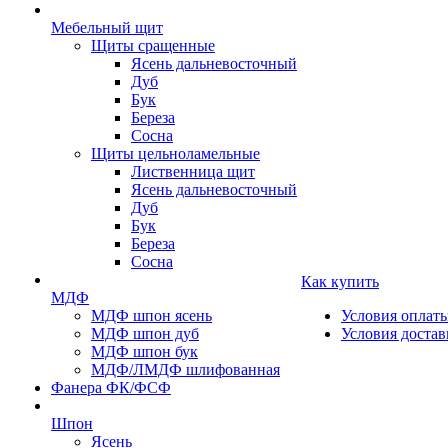
Мебельный щит
Щиты сращенные
Ясень дальневосточный
Дуб
Бук
Береза
Сосна
Щиты цельноламельные
Лиственница щит
Ясень дальневосточный
Дуб
Бук
Береза
Сосна
Как купить
МДФ
МДФ шпон ясень
Условия оплат
МДФ шпон дуб
Условия достав
МДФ шпон бук
МДФ/ЛМДФ шлифованная
Фанера ФК/ФСФ
Шпон
Ясень