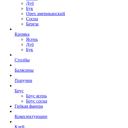
Дуб
Бук
Орех американский
Сосна
Береза
Кромка
Ясень
Дуб
Бук
Столбы
Балясины
Поручни
Брус
Брус ясень
Брус сосна
Гибкая фанера
Комплектующие
Клей