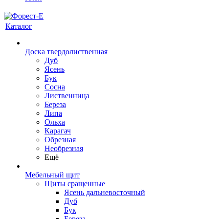
Каталог
Доска твердолиственная
Дуб
Ясень
Бук
Сосна
Лиственница
Береза
Липа
Ольха
Карагач
Обрезная
Необрезная
Ещё
Мебельный щит
Щиты сращенные
Ясень дальневосточный
Дуб
Бук
Береза