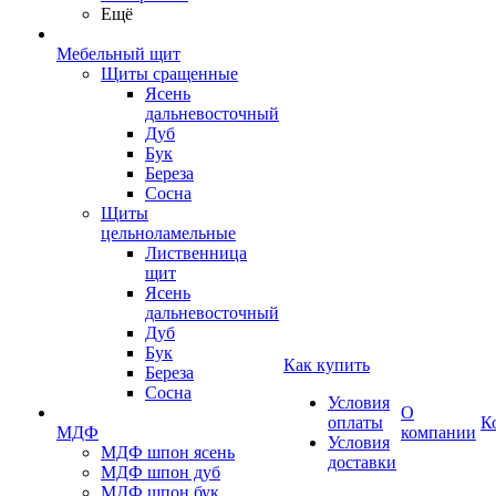
Ещё
Мебельный щит
Щиты сращенные
Ясень
дальневосточный
Дуб
Бук
Береза
Сосна
Щиты
цельноламельные
Лиственница
щит
Ясень
дальневосточный
Дуб
Бук
Как купить
Береза
Сосна
Условия
О
оплаты
К
МДФ
компании
Условия
МДФ шпон ясень
доставки
МДФ шпон дуб
МДФ шпон бук