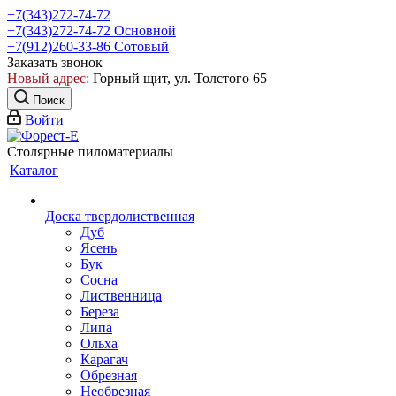
+7(343)272-74-72
+7(343)272-74-72
Основной
+7(912)260-33-86
Сотовый
Заказать звонок
Новый адрес:
Горный щит, ул. Толстого 65
Поиск
Войти
Столярные пиломатериалы
Каталог
Доска твердолиственная
Дуб
Ясень
Бук
Сосна
Лиственница
Береза
Липа
Ольха
Карагач
Обрезная
Необрезная