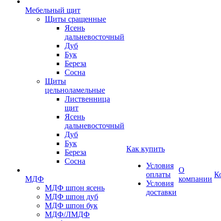
Мебельный щит
Щиты сращенные
Ясень
дальневосточный
Дуб
Бук
Береза
Сосна
Щиты
цельноламельные
Лиственница
щит
Ясень
дальневосточный
Дуб
Бук
Как купить
Береза
Сосна
Условия
О
оплаты
К
МДФ
компании
Условия
МДФ шпон ясень
доставки
МДФ шпон дуб
МДФ шпон бук
МДФ/ЛМДФ