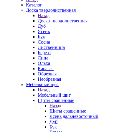
Каталог
Доска твердолиственная
Назад
Доска твердолиственная
Дуб
Ясень
Бук
Сосна
Лиственница
Береза
Липа
Ольха
Карагач
Обрезная
Необрезная
Мебельный щит
Назад
Мебельный щит
Щиты сращенные
Назад
Щиты сращенные
Ясень дальневосточный
Дуб
Бук