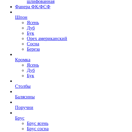
шлифованная
Фанера ФК/ФСФ
Шпон
Ясень
Дуб
Бук
Орех американский
Сосна
Береза
Кромка
Ясень
Дуб
Бук
Столбы
Балясины
Поручни
Брус
Брус ясень
Брус сосна