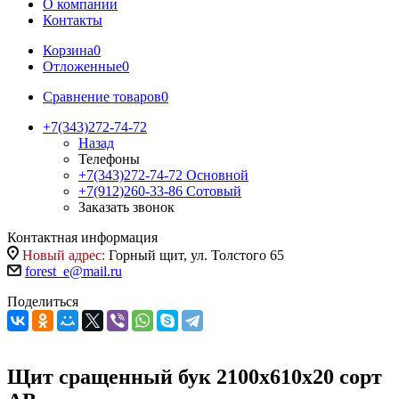
О компании
Контакты
Корзина
0
Отложенные
0
Сравнение товаров
0
+7(343)272-74-72
Назад
Телефоны
+7(343)272-74-72
Основной
+7(912)260-33-86
Сотовый
Заказать звонок
Контактная информация
Новый адрес:
Горный щит, ул. Толстого 65
forest_e@mail.ru
Поделиться
Щит сращенный бук 2100х610х20 сорт