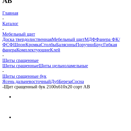
АВ
Главная
-
Каталог
-
Мебельный щит
Доска твердолиственная
Мебельный щит
МДФ
Фанера ФК/
ФСФ
Шпон
Кромка
Столбы
Балясины
Поручни
Брус
Гибкая
фанера
Комплектующие
Клей
-
Щиты сращенные
Щиты сращенные
Щиты цельноламельные
-
Щиты сращенные бук
Ясень дальневосточный
Дуб
Береза
Сосна
-
Щит сращенный бук 2100х610х20 сорт АВ