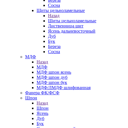
Береза
Сосна
Щиты цельноламельные
Назад
Щиты цельноламельные
Лиственница щит
Ясень дальневосточный
Дуб
Бук
Береза
Сосна
МДФ
Назад
МДФ
МДФ шпон ясень
МДФ шпон дуб
МДФ шпон бук
МДФ/ЛМДФ шлифованная
Фанера ФК/ФСФ
Шпон
Назад
Шпон
Ясень
Дуб
Бук