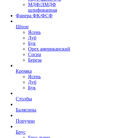
МДФ/ЛМДФ
шлифованная
Фанера ФК/ФСФ
Шпон
Ясень
Дуб
Бук
Орех американский
Сосна
Береза
Кромка
Ясень
Дуб
Бук
Столбы
Балясины
Поручни
Брус
Брус ясень