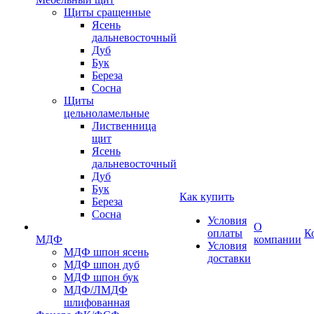
Щиты сращенные
Ясень
дальневосточный
Дуб
Бук
Береза
Сосна
Щиты
цельноламельные
Лиственница
щит
Ясень
дальневосточный
Дуб
Бук
Как купить
Береза
Сосна
Условия
О
оплаты
К
МДФ
компании
Условия
МДФ шпон ясень
доставки
МДФ шпон дуб
МДФ шпон бук
МДФ/ЛМДФ
шлифованная