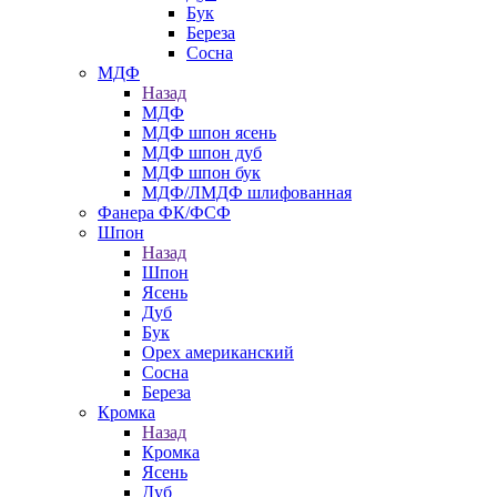
Бук
Береза
Сосна
МДФ
Назад
МДФ
МДФ шпон ясень
МДФ шпон дуб
МДФ шпон бук
МДФ/ЛМДФ шлифованная
Фанера ФК/ФСФ
Шпон
Назад
Шпон
Ясень
Дуб
Бук
Орех американский
Сосна
Береза
Кромка
Назад
Кромка
Ясень
Дуб