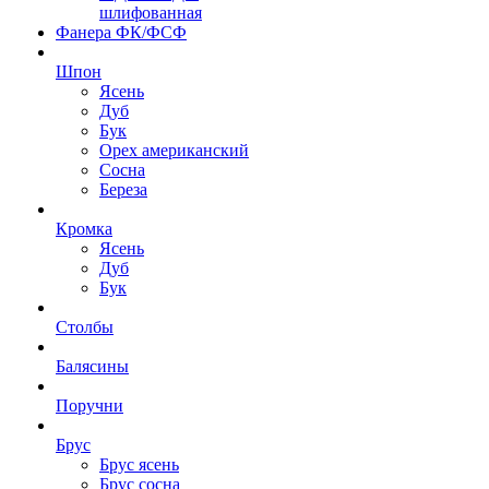
шлифованная
Фанера ФК/ФСФ
Шпон
Ясень
Дуб
Бук
Орех американский
Сосна
Береза
Кромка
Ясень
Дуб
Бук
Столбы
Балясины
Поручни
Брус
Брус ясень
Брус сосна