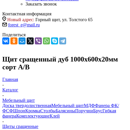
Заказать звонок
Контактная информация
Новый адрес:
Горный щит, ул. Толстого 65
forest_e@mail.ru
Поделиться
Щит сращенный дуб 1000х600х20мм
сорт А/В
Главная
-
Каталог
-
Мебельный щит
Доска твердолиственная
Мебельный щит
МДФ
Фанера ФК/
ФСФ
Шпон
Кромка
Столбы
Балясины
Поручни
Брус
Гибкая
фанера
Комплектующие
Клей
-
Щиты сращенные