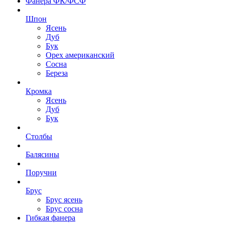
Фанера ФК/ФСФ
Шпон
Ясень
Дуб
Бук
Орех американский
Сосна
Береза
Кромка
Ясень
Дуб
Бук
Столбы
Балясины
Поручни
Брус
Брус ясень
Брус сосна
Гибкая фанера