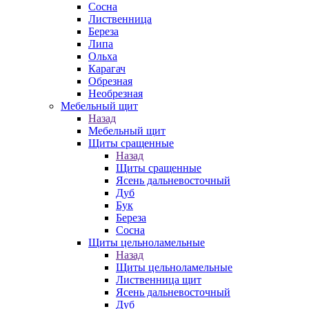
Сосна
Лиственница
Береза
Липа
Ольха
Карагач
Обрезная
Необрезная
Мебельный щит
Назад
Мебельный щит
Щиты сращенные
Назад
Щиты сращенные
Ясень дальневосточный
Дуб
Бук
Береза
Сосна
Щиты цельноламельные
Назад
Щиты цельноламельные
Лиственница щит
Ясень дальневосточный
Дуб