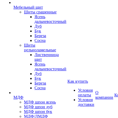
Мебельный щит
Щиты сращенные
Ясень
дальневосточный
Дуб
Бук
Береза
Сосна
Щиты
цельноламельные
Лиственница
щит
Ясень
дальневосточный
Дуб
Бук
Как купить
Береза
Сосна
Условия
О
оплаты
К
МДФ
компании
Условия
МДФ шпон ясень
доставки
МДФ шпон дуб
МДФ шпон бук
МДФ/ЛМДФ