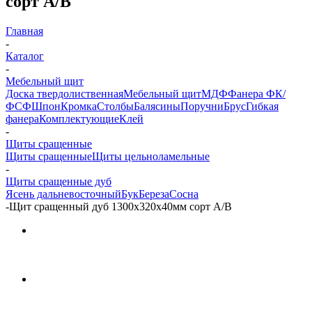
сорт А/В
Главная
-
Каталог
-
Мебельный щит
Доска твердолиственная
Мебельный щит
МДФ
Фанера ФК/
ФСФ
Шпон
Кромка
Столбы
Балясины
Поручни
Брус
Гибкая
фанера
Комплектующие
Клей
-
Щиты сращенные
Щиты сращенные
Щиты цельноламельные
-
Щиты сращенные дуб
Ясень дальневосточный
Бук
Береза
Сосна
-
Щит сращенный дуб 1300х320х40мм сорт А/В