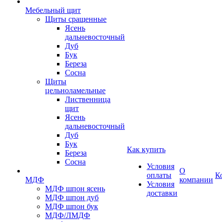
Мебельный щит
Щиты сращенные
Ясень
дальневосточный
Дуб
Бук
Береза
Сосна
Щиты
цельноламельные
Лиственница
щит
Ясень
дальневосточный
Дуб
Бук
Как купить
Береза
Сосна
Условия
О
оплаты
К
МДФ
компании
Условия
МДФ шпон ясень
доставки
МДФ шпон дуб
МДФ шпон бук
МДФ/ЛМДФ