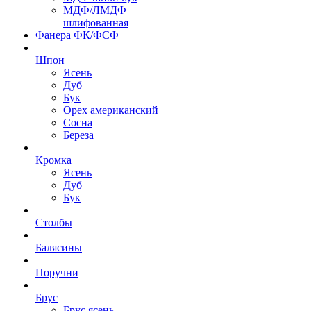
МДФ/ЛМДФ
шлифованная
Фанера ФК/ФСФ
Шпон
Ясень
Дуб
Бук
Орех американский
Сосна
Береза
Кромка
Ясень
Дуб
Бук
Столбы
Балясины
Поручни
Брус
Брус ясень