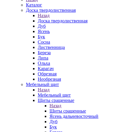
Каталог
Доска твердолиственная
Назад
Доска твердолиственная
Дуб
Ясень
Бук
Сосна
Лиственница
Береза
Липа
Ольха
Карагач
Обрезная
Необрезная
Мебельный щит
Назад
Мебельный щит
Щиты сращенные
Назад
Щиты сращенные
Ясень дальневосточный
Дуб
Бук