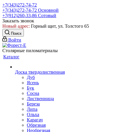
+7(343)272-74-72
+7(343)272-74-72
Основной
+7(912)260-33-86
Сотовый
Заказать звонок
Новый адрес:
Горный щит, ул. Толстого 65
Поиск
Войти
Столярные пиломатериалы
Каталог
Доска твердолиственная
Дуб
Ясень
Бук
Сосна
Лиственница
Береза
Липа
Ольха
Карагач
Обрезная
Необрезная