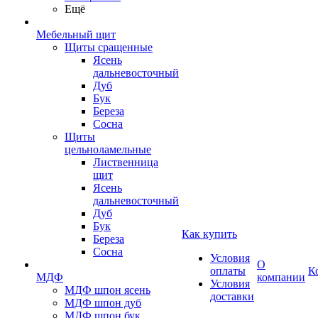
Ещё
Мебельный щит
Щиты сращенные
Ясень
дальневосточный
Дуб
Бук
Береза
Сосна
Щиты
цельноламельные
Лиственница
щит
Ясень
дальневосточный
Дуб
Бук
Как купить
Береза
Сосна
Условия
О
оплаты
К
МДФ
компании
Условия
МДФ шпон ясень
доставки
МДФ шпон дуб
МДФ шпон бук