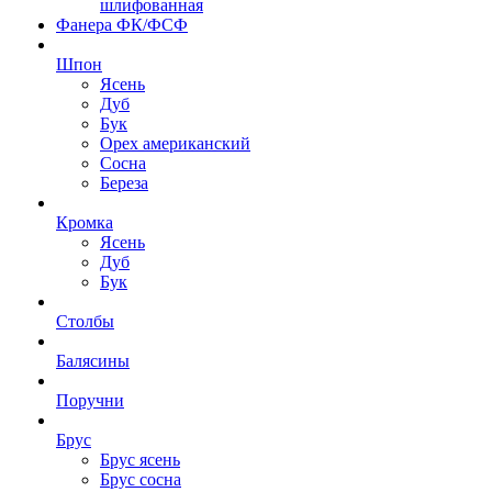
шлифованная
Фанера ФК/ФСФ
Шпон
Ясень
Дуб
Бук
Орех американский
Сосна
Береза
Кромка
Ясень
Дуб
Бук
Столбы
Балясины
Поручни
Брус
Брус ясень
Брус сосна