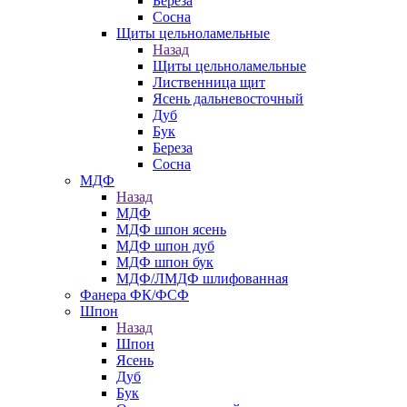
Береза
Сосна
Щиты цельноламельные
Назад
Щиты цельноламельные
Лиственница щит
Ясень дальневосточный
Дуб
Бук
Береза
Сосна
МДФ
Назад
МДФ
МДФ шпон ясень
МДФ шпон дуб
МДФ шпон бук
МДФ/ЛМДФ шлифованная
Фанера ФК/ФСФ
Шпон
Назад
Шпон
Ясень
Дуб
Бук