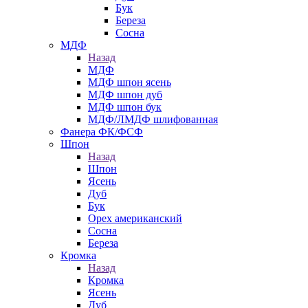
Бук
Береза
Сосна
МДФ
Назад
МДФ
МДФ шпон ясень
МДФ шпон дуб
МДФ шпон бук
МДФ/ЛМДФ шлифованная
Фанера ФК/ФСФ
Шпон
Назад
Шпон
Ясень
Дуб
Бук
Орех американский
Сосна
Береза
Кромка
Назад
Кромка
Ясень
Дуб