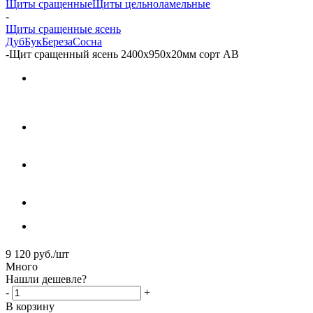
Щиты сращенные
Щиты цельноламельные
-
Щиты сращенные ясень
Дуб
Бук
Береза
Сосна
-
Щит сращенный ясень 2400х950х20мм сорт АВ
9 120
руб.
/шт
Много
Нашли дешевле?
-
+
В корзину