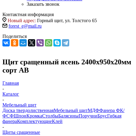
Заказать звонок
Контактная информация
Новый адрес:
Горный щит, ул. Толстого 65
forest_e@mail.ru
Поделиться
Щит сращенный ясень 2400х950х20мм
сорт АВ
Главная
-
Каталог
-
Мебельный щит
Доска твердолиственная
Мебельный щит
МДФ
Фанера ФК/
ФСФ
Шпон
Кромка
Столбы
Балясины
Поручни
Брус
Гибкая
фанера
Комплектующие
Клей
-
Щиты сращенные