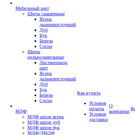
Мебельный щит
Щиты сращенные
Ясень
дальневосточный
Дуб
Бук
Береза
Сосна
Щиты
цельноламельные
Лиственница
щит
Ясень
дальневосточный
Дуб
Бук
Как купить
Береза
Сосна
Условия
О
оплаты
К
МДФ
компании
Условия
МДФ шпон ясень
доставки
МДФ шпон дуб
МДФ шпон бук
МДФ/ЛМДФ