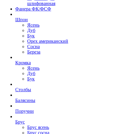
шлифованная
Фанера ФК/ФСФ
Шпон
Ясень
Дуб
Бук
Орех американский
Сосна
Береза
Кромка
Ясень
Дуб
Бук
Столбы
Балясины
Поручни
Брус
Брус ясень
Брус сосна