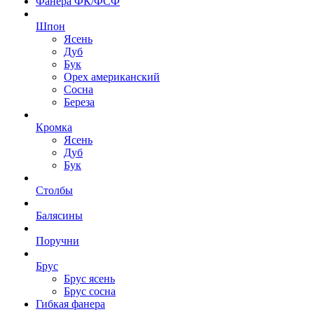
Фанера ФК/ФСФ
Шпон
Ясень
Дуб
Бук
Орех американский
Сосна
Береза
Кромка
Ясень
Дуб
Бук
Столбы
Балясины
Поручни
Брус
Брус ясень
Брус сосна
Гибкая фанера