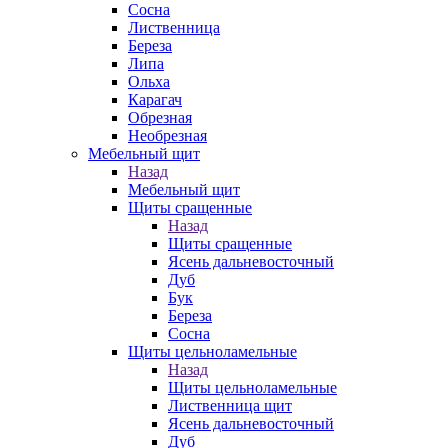
Сосна
Лиственница
Береза
Липа
Ольха
Карагач
Обрезная
Необрезная
Мебельный щит
Назад
Мебельный щит
Щиты сращенные
Назад
Щиты сращенные
Ясень дальневосточный
Дуб
Бук
Береза
Сосна
Щиты цельноламельные
Назад
Щиты цельноламельные
Лиственница щит
Ясень дальневосточный
Дуб