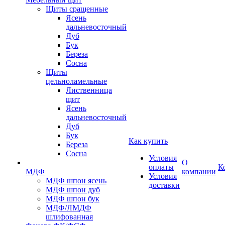
Щиты сращенные
Ясень
дальневосточный
Дуб
Бук
Береза
Сосна
Щиты
цельноламельные
Лиственница
щит
Ясень
дальневосточный
Дуб
Бук
Как купить
Береза
Сосна
Условия
О
оплаты
К
МДФ
компании
Условия
МДФ шпон ясень
доставки
МДФ шпон дуб
МДФ шпон бук
МДФ/ЛМДФ
шлифованная