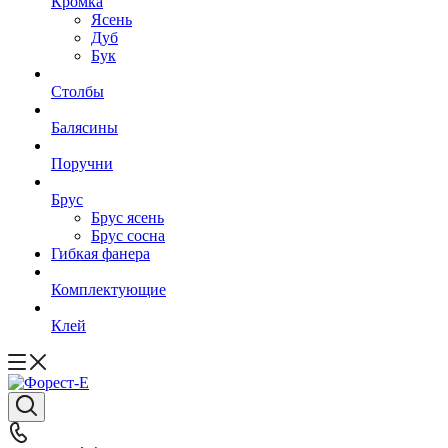
Кромка
Ясень
Дуб
Бук
Столбы
Балясины
Поручни
Брус
Брус ясень
Брус сосна
Гибкая фанера
Комплектующие
Клей