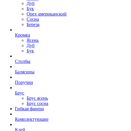
Дуб
Бук
Орех американский
Сосна
Береза
Кромка
Ясень
Дуб
Бук
Столбы
Балясины
Поручни
Брус
Брус ясень
Брус сосна
Гибкая фанера
Комплектующие
Клей