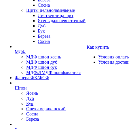
Сосна
Щиты цельноламельные
Лиственница щит
Ясень дальневосточный
Дуб
Бук
Береза
Сосна
Как купить
МДФ
МДФ шпон ясень
Условия оплат
МДФ шпон дуб
Условия достав
МДФ шпон бук
МДФ/ЛМДФ шлифованная
Фанера ФК/ФСФ
Шпон
Ясень
Дуб
Бук
Орех американский
Сосна
Береза