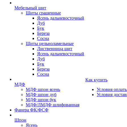
Мебельный щит
Щиты сращенные
Ясень дальневосточный
Дуб
Бук
Береза
Сосна
Щиты цельноламельные
Лиственница щит
Ясень дальневосточный
Дуб
Бук
Береза
Сосна
Как купить
МДФ
МДФ шпон ясень
Условия оплат
МДФ шпон дуб
Условия достав
МДФ шпон бук
МДФ/ЛМДФ шлифованная
Фанера ФК/ФСФ
Шпон
Ясень