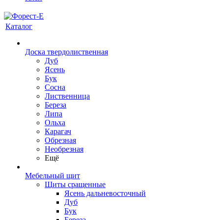
Каталог
Доска твердолиственная
Дуб
Ясень
Бук
Сосна
Лиственница
Береза
Липа
Ольха
Карагач
Обрезная
Необрезная
Ещё
Мебельный щит
Щиты сращенные
Ясень дальневосточный
Дуб
Бук
Береза