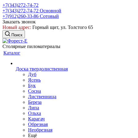
+7(343)272-74-72
+7(343)272-74-72
Основной
+7(912)260-33-86
Сотовый
Заказать звонок
Новый адрес:
Горный щит, ул. Толстого 65
Поиск
Столярные пиломатериалы
Каталог
Доска твердолиственная
Дуб
Ясень
Бук
Сосна
Лиственница
Береза
Липа
Ольха
Карагач
Обрезная
Необрезная
Ещё