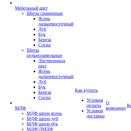
Мебельный щит
Щиты сращенные
Ясень
дальневосточный
Дуб
Бук
Береза
Сосна
Щиты
цельноламельные
Лиственница
щит
Ясень
дальневосточный
Дуб
Бук
Как купить
Береза
Сосна
Условия
О
оплаты
К
МДФ
компании
Условия
МДФ шпон ясень
доставки
МДФ шпон дуб
МДФ шпон бук
МДФ/ЛМДФ