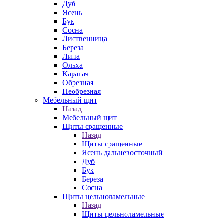
Дуб
Ясень
Бук
Сосна
Лиственница
Береза
Липа
Ольха
Карагач
Обрезная
Необрезная
Мебельный щит
Назад
Мебельный щит
Щиты сращенные
Назад
Щиты сращенные
Ясень дальневосточный
Дуб
Бук
Береза
Сосна
Щиты цельноламельные
Назад
Щиты цельноламельные