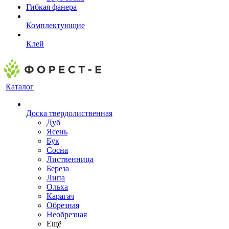
Гибкая фанера
Комплектующие
Клей
Каталог
Доска твердолиственная
Дуб
Ясень
Бук
Сосна
Лиственница
Береза
Липа
Ольха
Карагач
Обрезная
Необрезная
Ещё