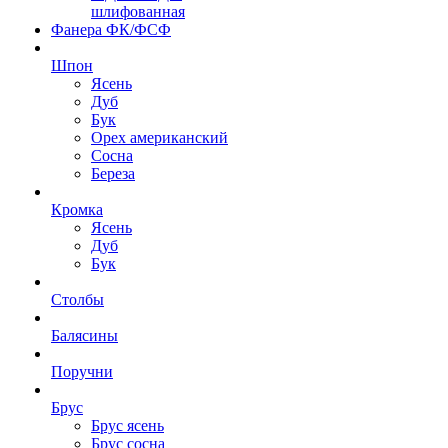
шлифованная
Фанера ФК/ФСФ
Шпон
Ясень
Дуб
Бук
Орех американский
Сосна
Береза
Кромка
Ясень
Дуб
Бук
Столбы
Балясины
Поручни
Брус
Брус ясень
Брус сосна