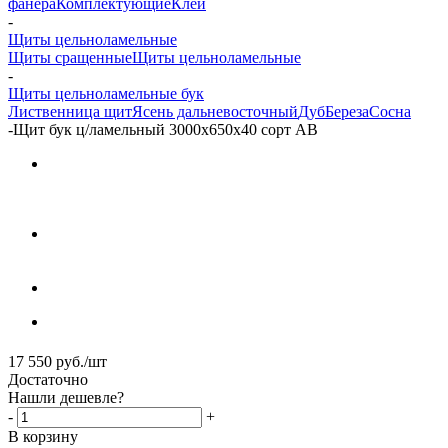
фанера
Комплектующие
Клей
-
Щиты цельноламельные
Щиты сращенные
Щиты цельноламельные
-
Щиты цельноламельные бук
Лиственница щит
Ясень дальневосточный
Дуб
Береза
Сосна
-
Щит бук ц/ламельный 3000х650х40 сорт АВ
17 550
руб.
/шт
Достаточно
Нашли дешевле?
-
+
В корзину