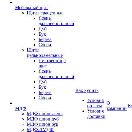
Мебельный щит
Щиты сращенные
Ясень
дальневосточный
Дуб
Бук
Береза
Сосна
Щиты
цельноламельные
Лиственница
щит
Ясень
дальневосточный
Дуб
Бук
Как купить
Береза
Сосна
Условия
О
оплаты
К
МДФ
компании
Условия
МДФ шпон ясень
доставки
МДФ шпон дуб
МДФ шпон бук
МДФ/ЛМДФ