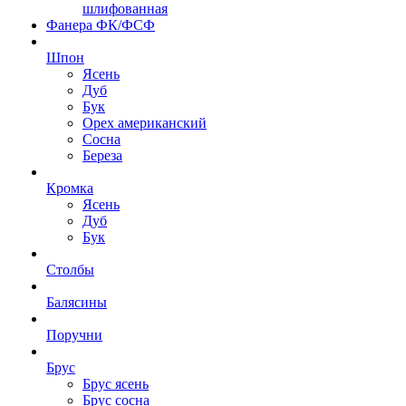
шлифованная
Фанера ФК/ФСФ
Шпон
Ясень
Дуб
Бук
Орех американский
Сосна
Береза
Кромка
Ясень
Дуб
Бук
Столбы
Балясины
Поручни
Брус
Брус ясень
Брус сосна