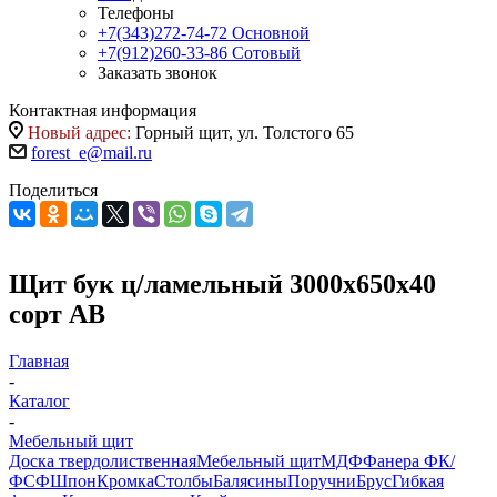
Телефоны
+7(343)272-74-72
Основной
+7(912)260-33-86
Сотовый
Заказать звонок
Контактная информация
Новый адрес:
Горный щит, ул. Толстого 65
forest_e@mail.ru
Поделиться
Щит бук ц/ламельный 3000х650х40
сорт АВ
Главная
-
Каталог
-
Мебельный щит
Доска твердолиственная
Мебельный щит
МДФ
Фанера ФК/
ФСФ
Шпон
Кромка
Столбы
Балясины
Поручни
Брус
Гибкая