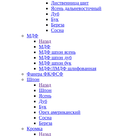
Лиственница щит
Ясень дальневосточный
Дуб
Бук
Береза
Сосна
МДФ
Назад
МДФ
МДФ шпон ясень
МДФ шпон дуб
МДФ шпон бук
МДФ/ЛМДФ шлифованная
Фанера ФК/ФСФ
Шпон
Назад
Шпон
Ясень
Дуб
Бук
Орех американский
Сосна
Береза
Кромка
Назад