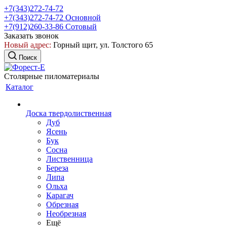
+7(343)272-74-72
+7(343)272-74-72
Основной
+7(912)260-33-86
Сотовый
Заказать звонок
Новый адрес:
Горный щит, ул. Толстого 65
Поиск
Столярные пиломатериалы
Каталог
Доска твердолиственная
Дуб
Ясень
Бук
Сосна
Лиственница
Береза
Липа
Ольха
Карагач
Обрезная
Необрезная
Ещё