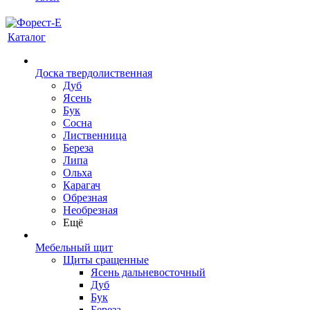
Каталог
Доска твердолиственная
Дуб
Ясень
Бук
Сосна
Лиственница
Береза
Липа
Ольха
Карагач
Обрезная
Необрезная
Ещё
Мебельный щит
Щиты сращенные
Ясень дальневосточный
Дуб
Бук
Береза