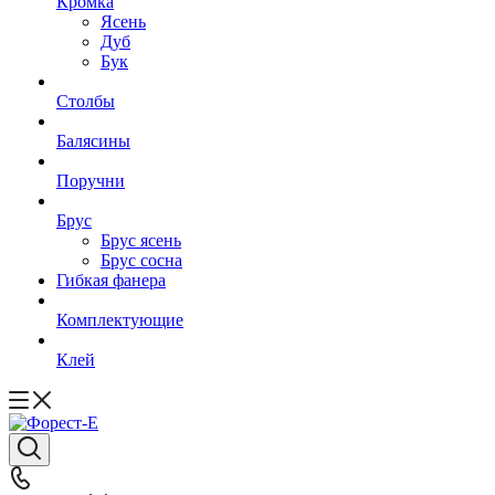
Кромка
Ясень
Дуб
Бук
Столбы
Балясины
Поручни
Брус
Брус ясень
Брус сосна
Гибкая фанера
Комплектующие
Клей