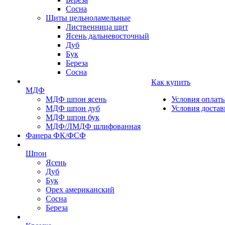
Сосна
Щиты цельноламельные
Лиственница щит
Ясень дальневосточный
Дуб
Бук
Береза
Сосна
Как купить
МДФ
МДФ шпон ясень
Условия оплат
МДФ шпон дуб
Условия достав
МДФ шпон бук
МДФ/ЛМДФ шлифованная
Фанера ФК/ФСФ
Шпон
Ясень
Дуб
Бук
Орех американский
Сосна
Береза