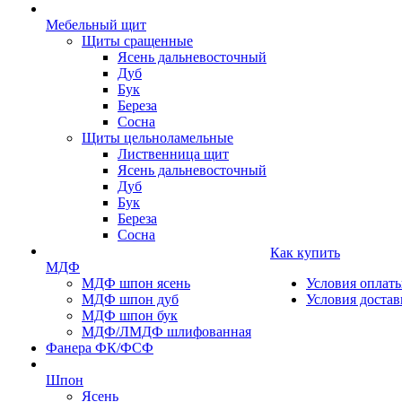
Мебельный щит
Щиты сращенные
Ясень дальневосточный
Дуб
Бук
Береза
Сосна
Щиты цельноламельные
Лиственница щит
Ясень дальневосточный
Дуб
Бук
Береза
Сосна
Как купить
МДФ
МДФ шпон ясень
Условия оплат
МДФ шпон дуб
Условия достав
МДФ шпон бук
МДФ/ЛМДФ шлифованная
Фанера ФК/ФСФ
Шпон
Ясень