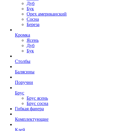
Дуб
Бук
Орех американский
Сосна
Береза
Кромка
Ясень
Дуб
Бук
Столбы
Балясины
Поручни
Брус
Брус ясень
Брус сосна
Гибкая фанера
Комплектующие
Клей