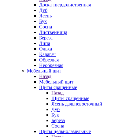
Доска твердолиственная
Дуб
Ясень
Бук
Сосна
Лиственница
Береза
Липа
Ольха
Карагач
Обрезная
Необрезная
Мебельный щит
Назад
Мебельный щит
Щиты сращенные
Назад
Щиты сращенные
Ясень дальневосточный
Дуб
Бук
Береза
Сосна
Щиты цельноламельные
Назад