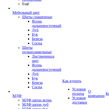
Ещё
Мебельный щит
Щиты сращенные
Ясень
дальневосточный
Дуб
Бук
Береза
Сосна
Щиты
цельноламельные
Лиственница
щит
Ясень
дальневосточный
Дуб
Бук
Как купить
Береза
Сосна
Условия
О
оплаты
К
МДФ
компании
Условия
МДФ шпон ясень
доставки
МДФ шпон дуб
МДФ шпон бук