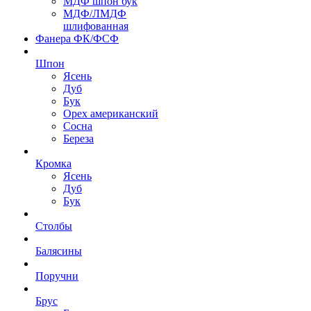
МДФ шпон бук
МДФ/ЛМДФ
шлифованная
Фанера ФК/ФСФ
Шпон
Ясень
Дуб
Бук
Орех американский
Сосна
Береза
Кромка
Ясень
Дуб
Бук
Столбы
Балясины
Поручни
Брус