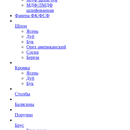
МДФ/ЛМДФ
шлифованная
Фанера ФК/ФСФ
Шпон
Ясень
Дуб
Бук
Орех американский
Сосна
Береза
Кромка
Ясень
Дуб
Бук
Столбы
Балясины
Поручни
Брус