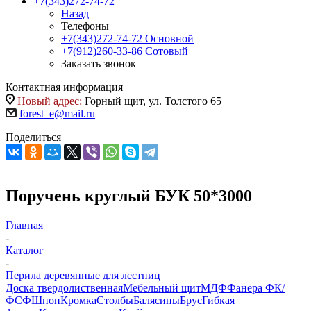
+7(343)272-74-72
Назад
Телефоны
+7(343)272-74-72
Основной
+7(912)260-33-86
Сотовый
Заказать звонок
Контактная информация
Новый адрес:
Горный щит, ул. Толстого 65
forest_e@mail.ru
Поделиться
Поручень круглый БУК 50*3000
Главная
-
Каталог
-
Перила деревянные для лестниц
Доска твердолиственная
Мебельный щит
МДФ
Фанера ФК/
ФСФ
Шпон
Кромка
Столбы
Балясины
Брус
Гибкая