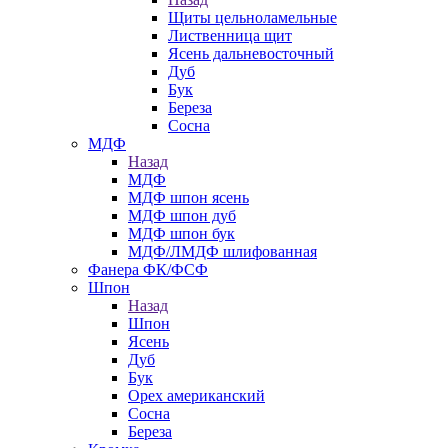
Щиты цельноламельные
Лиственница щит
Ясень дальневосточный
Дуб
Бук
Береза
Сосна
МДФ
Назад
МДФ
МДФ шпон ясень
МДФ шпон дуб
МДФ шпон бук
МДФ/ЛМДФ шлифованная
Фанера ФК/ФСФ
Шпон
Назад
Шпон
Ясень
Дуб
Бук
Орех американский
Сосна
Береза