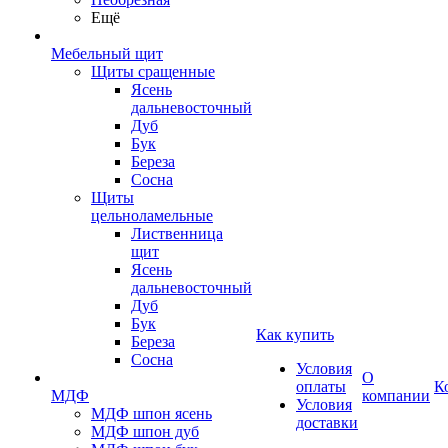
Ещё
Мебельный щит
Щиты сращенные
Ясень
дальневосточный
Дуб
Бук
Береза
Сосна
Щиты
цельноламельные
Лиственница
щит
Ясень
дальневосточный
Дуб
Бук
Как купить
Береза
Сосна
Условия
О
оплаты
К
МДФ
компании
Условия
МДФ шпон ясень
доставки
МДФ шпон дуб