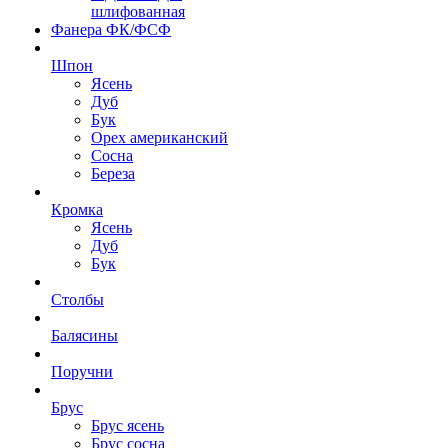
шлифованная
Фанера ФК/ФСФ
Шпон
Ясень
Дуб
Бук
Орех американский
Сосна
Береза
Кромка
Ясень
Дуб
Бук
Столбы
Балясины
Поручни
Брус
Брус ясень
Брус сосна