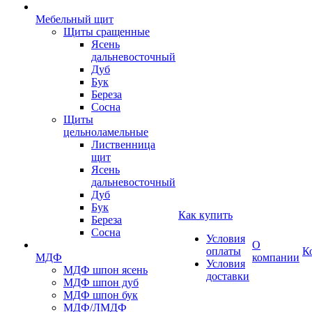
Мебельный щит
Щиты сращенные
Ясень
дальневосточный
Дуб
Бук
Береза
Сосна
Щиты
цельноламельные
Лиственница
щит
Ясень
дальневосточный
Дуб
Бук
Как купить
Береза
Сосна
Условия
О
оплаты
К
МДФ
компании
Условия
МДФ шпон ясень
доставки
МДФ шпон дуб
МДФ шпон бук
МДФ/ЛМДФ