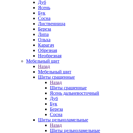
Дуб
Ясень
Бук
Сосна
Лиственница
Береза
Липа
Ольха
Карагач
Обрезная
Необрезная
Мебельный щит
Назад
Мебельный щит
Щиты сращенные
Назад
Щиты сращенные
Ясень дальневосточный
Дуб
Бук
Береза
Сосна
Щиты цельноламельные
Назад
Щиты цельноламельные