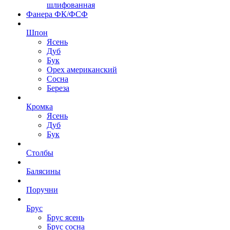
шлифованная
Фанера ФК/ФСФ
Шпон
Ясень
Дуб
Бук
Орех американский
Сосна
Береза
Кромка
Ясень
Дуб
Бук
Столбы
Балясины
Поручни
Брус
Брус ясень
Брус сосна