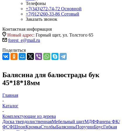
Телефоны
+7(343)272-74-72
Основной
+7(912)260-33-86
Сотовый
Заказать звонок
Контактная информация
Новый адрес:
Горный щит, ул. Толстого 65
forest_e@mail.ru
Поделиться
Балясина для балюстрады бук
45*18*18мм
Главная
-
Каталог
-
Комплектующие из дерева
Доска твердолиственная
Мебельный щит
МДФ
Фанера ФК/
ФСФ
Шпон
Кромка
Столбы
Балясины
Поручни
Брус
Гибкая