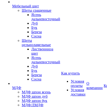
Мебельный щит
Щиты сращенные
Ясень
дальневосточный
Дуб
Бук
Береза
Сосна
Щиты
цельноламельные
Лиственница
щит
Ясень
дальневосточный
Дуб
Бук
Как купить
Береза
Сосна
Условия
О
оплаты
К
МДФ
компании
Условия
МДФ шпон ясень
доставки
МДФ шпон дуб
МДФ шпон бук
МДФ/ЛМДФ