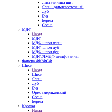
Лиственница щит
Ясень дальневосточный
Дуб
Бук
Береза
Сосна
МДФ
Назад
МДФ
МДФ шпон ясень
МДФ шпон дуб
МДФ шпон бук
МДФ/ЛМДФ шлифованная
Фанера ФК/ФСФ
Шпон
Назад
Шпон
Ясень
Дуб
Бук
Орех американский
Сосна
Береза
Кромка
Назад