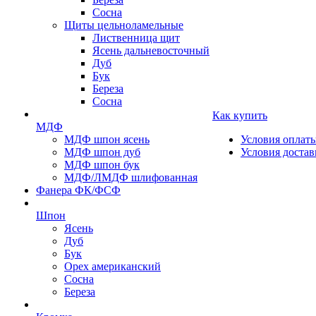
Сосна
Щиты цельноламельные
Лиственница щит
Ясень дальневосточный
Дуб
Бук
Береза
Сосна
Как купить
МДФ
МДФ шпон ясень
Условия оплат
МДФ шпон дуб
Условия достав
МДФ шпон бук
МДФ/ЛМДФ шлифованная
Фанера ФК/ФСФ
Шпон
Ясень
Дуб
Бук
Орех американский
Сосна
Береза