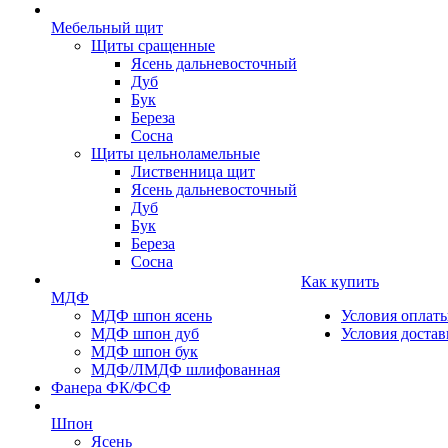
Мебельный щит
Щиты сращенные
Ясень дальневосточный
Дуб
Бук
Береза
Сосна
Щиты цельноламельные
Лиственница щит
Ясень дальневосточный
Дуб
Бук
Береза
Сосна
Как купить
МДФ
МДФ шпон ясень
Условия оплат
МДФ шпон дуб
Условия достав
МДФ шпон бук
МДФ/ЛМДФ шлифованная
Фанера ФК/ФСФ
Шпон
Ясень