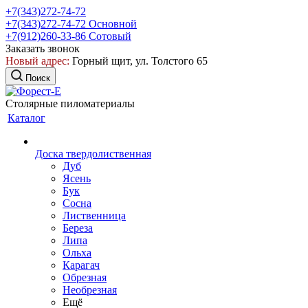
+7(343)272-74-72
+7(343)272-74-72
Основной
+7(912)260-33-86
Сотовый
Заказать звонок
Новый адрес:
Горный щит, ул. Толстого 65
Поиск
Столярные пиломатериалы
Каталог
Доска твердолиственная
Дуб
Ясень
Бук
Сосна
Лиственница
Береза
Липа
Ольха
Карагач
Обрезная
Необрезная
Ещё