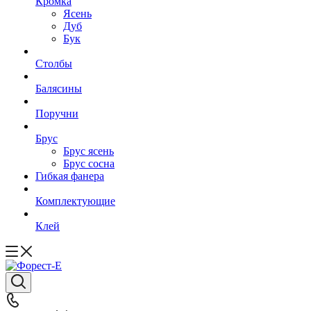
Кромка
Ясень
Дуб
Бук
Столбы
Балясины
Поручни
Брус
Брус ясень
Брус сосна
Гибкая фанера
Комплектующие
Клей