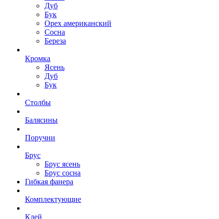
Дуб
Бук
Орех американский
Сосна
Береза
Кромка
Ясень
Дуб
Бук
Столбы
Балясины
Поручни
Брус
Брус ясень
Брус сосна
Гибкая фанера
Комплектующие
Клей