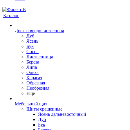
Каталог
Доска твердолиственная
Дуб
Ясень
Бук
Сосна
Лиственница
Береза
Липа
Ольха
Карагач
Обрезная
Необрезная
Ещё
Мебельный щит
Щиты сращенные
Ясень дальневосточный
Дуб
Бук
Береза