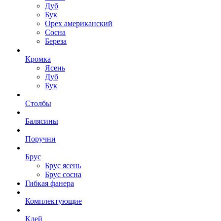
Дуб
Бук
Орех американский
Сосна
Береза
Кромка
Ясень
Дуб
Бук
Столбы
Балясины
Поручни
Брус
Брус ясень
Брус сосна
Гибкая фанера
Комплектующие
Клей