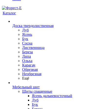
Каталог
Доска твердолиственная
Дуб
Ясень
Бук
Сосна
Лиственница
Береза
Липа
Ольха
Карагач
Обрезная
Необрезная
Ещё
Мебельный щит
Щиты сращенные
Ясень дальневосточный
Дуб
Бук
Береза