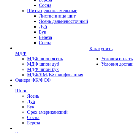
Сосна
Щиты цельноламельные
Лиственница щит
Ясень дальневосточный
Дуб
Бук
Береза
Сосна
Как купить
МДФ
МДФ шпон ясень
Условия оплат
МДФ шпон дуб
Условия достав
МДФ шпон бук
МДФ/ЛМДФ шлифованная
Фанера ФК/ФСФ
Шпон
Ясень
Дуб
Бук
Орех американский
Сосна
Береза