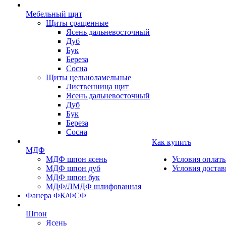
Мебельный щит
Щиты сращенные
Ясень дальневосточный
Дуб
Бук
Береза
Сосна
Щиты цельноламельные
Лиственница щит
Ясень дальневосточный
Дуб
Бук
Береза
Сосна
Как купить
МДФ
МДФ шпон ясень
Условия оплат
МДФ шпон дуб
Условия достав
МДФ шпон бук
МДФ/ЛМДФ шлифованная
Фанера ФК/ФСФ
Шпон
Ясень