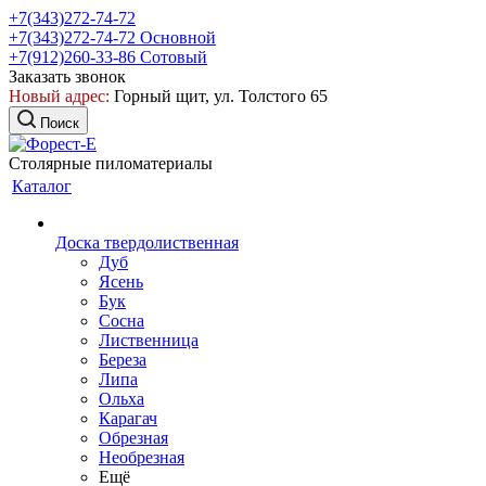
+7(343)272-74-72
+7(343)272-74-72
Основной
+7(912)260-33-86
Сотовый
Заказать звонок
Новый адрес:
Горный щит, ул. Толстого 65
Поиск
Столярные пиломатериалы
Каталог
Доска твердолиственная
Дуб
Ясень
Бук
Сосна
Лиственница
Береза
Липа
Ольха
Карагач
Обрезная
Необрезная
Ещё