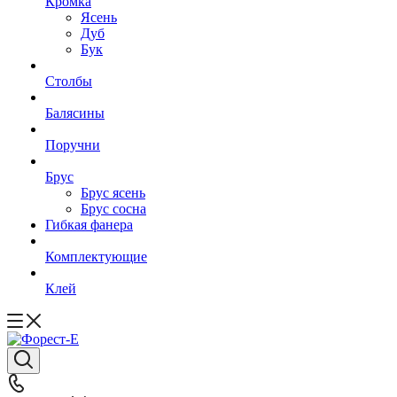
Кромка
Ясень
Дуб
Бук
Столбы
Балясины
Поручни
Брус
Брус ясень
Брус сосна
Гибкая фанера
Комплектующие
Клей