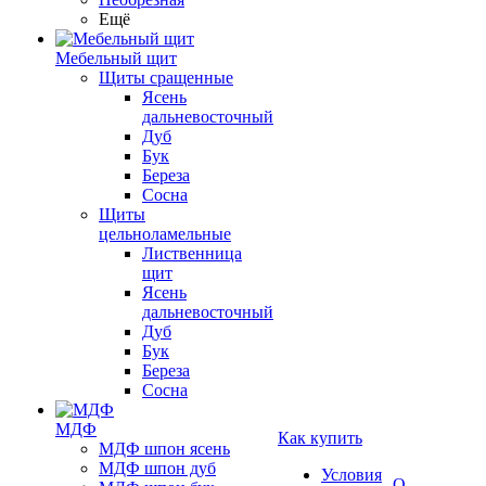
Ещё
Мебельный щит
Щиты сращенные
Ясень
дальневосточный
Дуб
Бук
Береза
Сосна
Щиты
цельноламельные
Лиственница
щит
Ясень
дальневосточный
Дуб
Бук
Береза
Сосна
МДФ
Как купить
МДФ шпон ясень
МДФ шпон дуб
Условия
О