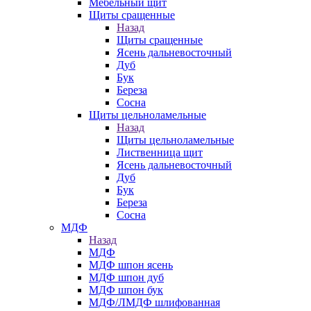
Мебельный щит
Щиты сращенные
Назад
Щиты сращенные
Ясень дальневосточный
Дуб
Бук
Береза
Сосна
Щиты цельноламельные
Назад
Щиты цельноламельные
Лиственница щит
Ясень дальневосточный
Дуб
Бук
Береза
Сосна
МДФ
Назад
МДФ
МДФ шпон ясень
МДФ шпон дуб
МДФ шпон бук
МДФ/ЛМДФ шлифованная