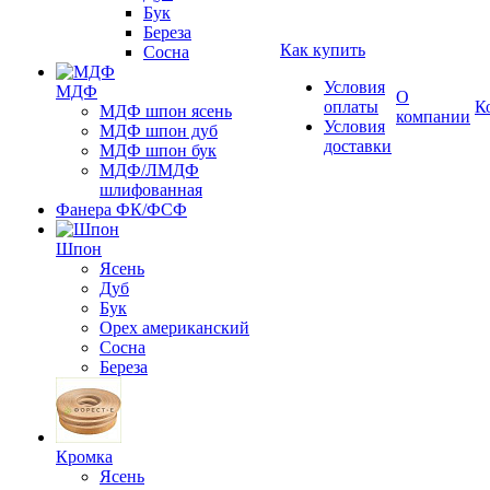
Бук
Береза
Как купить
Сосна
Условия
МДФ
О
оплаты
К
МДФ шпон ясень
компании
Условия
МДФ шпон дуб
доставки
МДФ шпон бук
МДФ/ЛМДФ
шлифованная
Фанера ФК/ФСФ
Шпон
Ясень
Дуб
Бук
Орех американский
Сосна
Береза
Кромка
Ясень