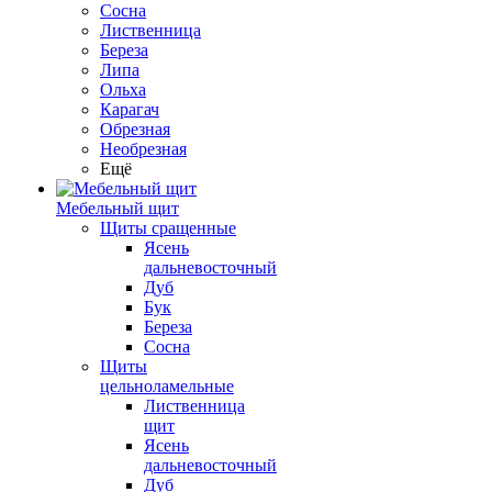
Сосна
Лиственница
Береза
Липа
Ольха
Карагач
Обрезная
Необрезная
Ещё
Мебельный щит
Щиты сращенные
Ясень
дальневосточный
Дуб
Бук
Береза
Сосна
Щиты
цельноламельные
Лиственница
щит
Ясень
дальневосточный
Дуб