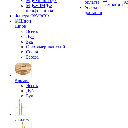
МДФ шпон бук
оплаты
К
компании
МДФ/ЛМДФ
Условия
шлифованная
доставки
Фанера ФК/ФСФ
Шпон
Ясень
Дуб
Бук
Орех американский
Сосна
Береза
Кромка
Ясень
Дуб
Бук
Столбы