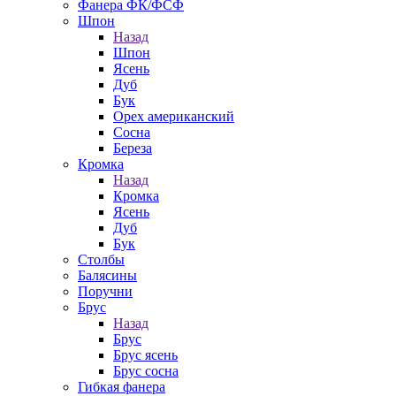
Фанера ФК/ФСФ
Шпон
Назад
Шпон
Ясень
Дуб
Бук
Орех американский
Сосна
Береза
Кромка
Назад
Кромка
Ясень
Дуб
Бук
Столбы
Балясины
Поручни
Брус
Назад
Брус
Брус ясень
Брус сосна
Гибкая фанера