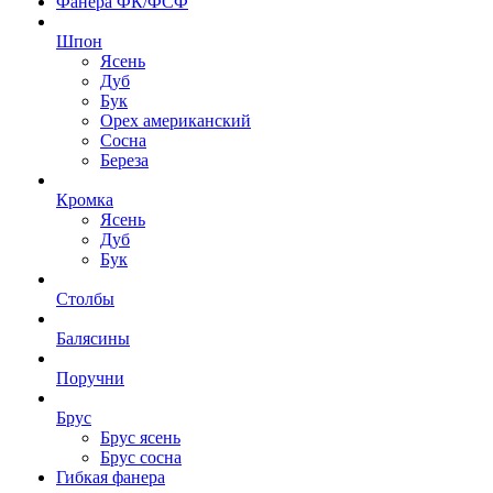
Фанера ФК/ФСФ
Шпон
Ясень
Дуб
Бук
Орех американский
Сосна
Береза
Кромка
Ясень
Дуб
Бук
Столбы
Балясины
Поручни
Брус
Брус ясень
Брус сосна
Гибкая фанера