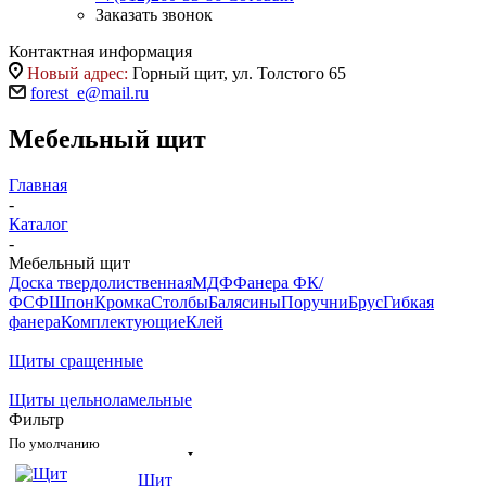
Заказать звонок
Контактная информация
Новый адрес:
Горный щит, ул. Толстого 65
forest_e@mail.ru
Мебельный щит
Главная
-
Каталог
-
Мебельный щит
Доска твердолиственная
МДФ
Фанера ФК/
ФСФ
Шпон
Кромка
Столбы
Балясины
Поручни
Брус
Гибкая
фанера
Комплектующие
Клей
Щиты сращенные
Щиты цельноламельные
Фильтр
По умолчанию
Щит