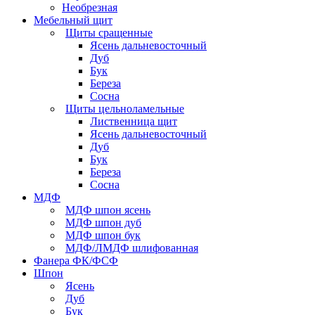
Необрезная
Мебельный щит
Щиты сращенные
Ясень дальневосточный
Дуб
Бук
Береза
Сосна
Щиты цельноламельные
Лиственница щит
Ясень дальневосточный
Дуб
Бук
Береза
Сосна
МДФ
МДФ шпон ясень
МДФ шпон дуб
МДФ шпон бук
МДФ/ЛМДФ шлифованная
Фанера ФК/ФСФ
Шпон
Ясень
Дуб
Бук