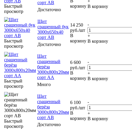
В
+
сорт АВ
Быстрый
корзину
В корзину
Достаточно
просмотр
Щит
-
14 250
сращенный бук
руб.
/шт
3000х650х40
В
+
сорт АВ
Быстрый
корзину
В корзину
Достаточно
просмотр
Щит
сращенный
-
6 600
берёза
руб.
/шт
3000х800х20мм
В
+
сорт АА
корзину
В корзину
Быстрый
Много
просмотр
Щит
сращенный
-
6 100
берёза
руб.
/шт
3000х800х20мм
В
+
сорт АВ
корзину
В корзину
Быстрый
Достаточно
просмотр