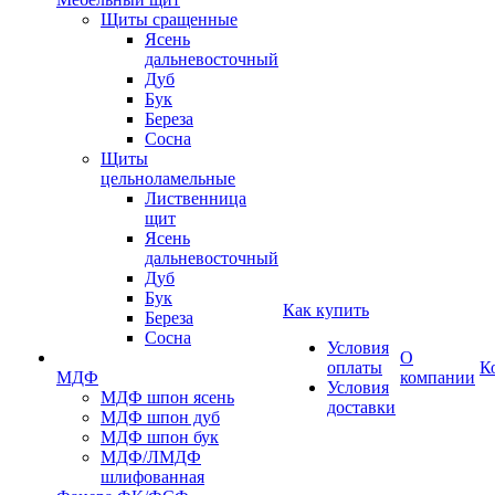
Щиты сращенные
Ясень
дальневосточный
Дуб
Бук
Береза
Сосна
Щиты
цельноламельные
Лиственница
щит
Ясень
дальневосточный
Дуб
Бук
Как купить
Береза
Сосна
Условия
О
оплаты
К
МДФ
компании
Условия
МДФ шпон ясень
доставки
МДФ шпон дуб
МДФ шпон бук
МДФ/ЛМДФ
шлифованная