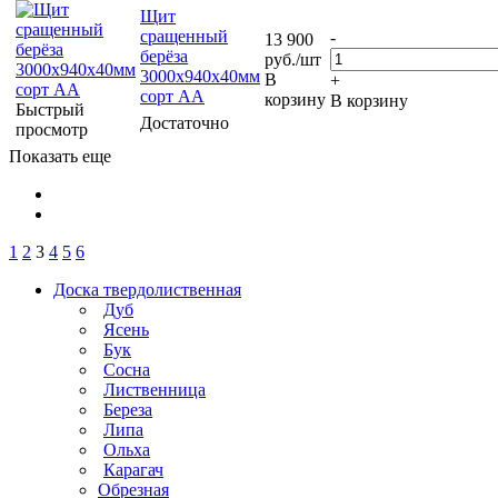
Щит
сращенный
-
13 900
берёза
руб.
/шт
3000х940х40мм
В
+
сорт АА
корзину
В корзину
Быстрый
Достаточно
просмотр
Показать еще
1
2
3
4
5
6
Доска твердолиственная
Дуб
Ясень
Бук
Сосна
Лиственница
Береза
Липа
Ольха
Карагач
Обрезная