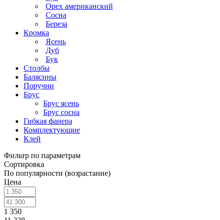
Орех американский
Сосна
Береза
Кромка
Ясень
Дуб
Бук
Столбы
Балясины
Поручни
Брус
Брус ясень
Брус сосна
Гибкая фанера
Комплектующие
Клей
Фильтр по параметрам
Сортировка
По популярности (возрастание)
Цена
1 350