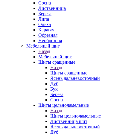
Сосна
Лиственница
Береза
Липа
Ольха
Карагач
Обрезная
Необрезная
Мебельный щит
Назад
Мебельный щит
Щиты сращенные
Назад
Щиты сращенные
Ясень дальневосточный
Дуб
Бук
Береза
Сосна
Щиты цельноламельные
Назад
Щиты цельноламельные
Лиственница щит
Ясень дальневосточный
Дуб