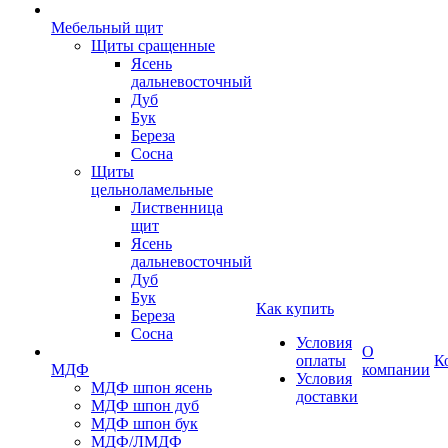
Мебельный щит
Щиты сращенные
Ясень
дальневосточный
Дуб
Бук
Береза
Сосна
Щиты
цельноламельные
Лиственница
щит
Ясень
дальневосточный
Дуб
Бук
Как купить
Береза
Сосна
Условия
О
оплаты
К
МДФ
компании
Условия
МДФ шпон ясень
доставки
МДФ шпон дуб
МДФ шпон бук
МДФ/ЛМДФ