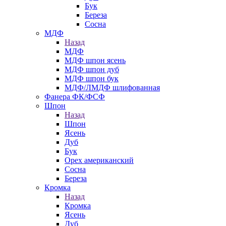
Бук
Береза
Сосна
МДФ
Назад
МДФ
МДФ шпон ясень
МДФ шпон дуб
МДФ шпон бук
МДФ/ЛМДФ шлифованная
Фанера ФК/ФСФ
Шпон
Назад
Шпон
Ясень
Дуб
Бук
Орех американский
Сосна
Береза
Кромка
Назад
Кромка
Ясень
Дуб